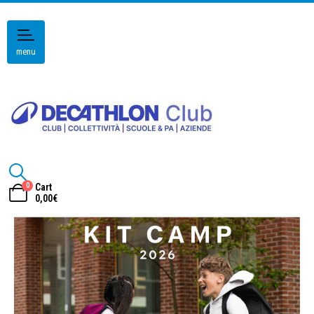
menu
0
Cart
0,00
€