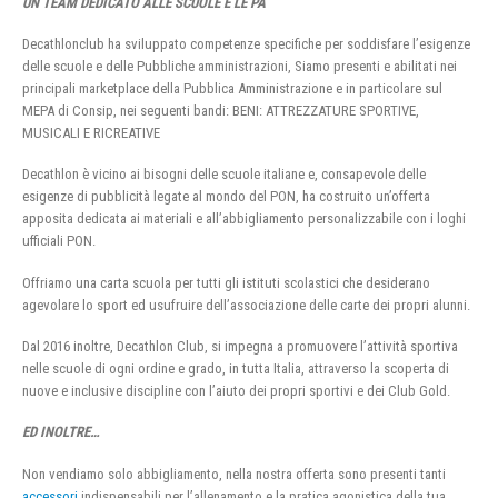
UN TEAM DEDICATO ALLE SCUOLE E LE PA
Decathlonclub ha sviluppato competenze specifiche per soddisfare l’esigenze
delle scuole e delle Pubbliche amministrazioni, Siamo presenti e abilitati nei
principali marketplace della Pubblica Amministrazione e in particolare sul
MEPA di Consip, nei seguenti bandi: BENI: ATTREZZATURE SPORTIVE,
MUSICALI E RICREATIVE
Decathlon è vicino ai bisogni delle scuole italiane e, consapevole delle
esigenze di pubblicità legate al mondo del PON, ha costruito un’offerta
apposita dedicata ai materiali e all’abbigliamento personalizzabile con i loghi
ufficiali PON.
Offriamo una carta scuola per tutti gli istituti scolastici che desiderano
agevolare lo sport ed usufruire dell’associazione delle carte dei propri alunni.
Dal 2016 inoltre, Decathlon Club, si impegna a promuovere l’attività sportiva
nelle scuole di ogni ordine e grado, in tutta Italia, attraverso la scoperta di
nuove e inclusive discipline con l’aiuto dei propri sportivi e dei Club Gold.
ED INOLTRE…
Non vendiamo solo abbigliamento, nella nostra offerta sono presenti tanti
accessori
indispensabili per l’allenamento e la pratica agonistica della tua