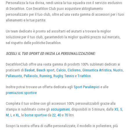
Personalizza la tua divisa, rendi unica la tua squadra con il servizio esclusivo
di Decathlon. Con Decathlon Club puoi acquistare abbigliamento
personalizzato per il tuo club, oltre ad una vasta gamma di accessori per i tuoi
allenamenti e le tue partite.
Un team dedicato è pronto ad ascoltarti ed aiutarti a trovare la miglior
soluzione per il tuo club, garantendoti la miglior qualità prezzo sul mercato,
nel rispetto delle politiche Decathlon.
SCEGLI IL TUO SPORT ED INIZIA LA PERSONALIZZAZIONE:
DecathlonClub offre una vasta gamma di prodotti 100% sublimati dedicati ai
praticanti di
Basket
,
Beach sport
,
Calcio
,
Ciclismo
,
Ginnastica Artistica
,
Nuoto
,
Pallanuoto
,
Pallavolo
,
Running
,
Rugby
,
Tennis
e
Triathlon
.
Inoltre potrai trovare un offerta dedicata agli
Sport Paralimpici
e alle
premiazioni sportive
Completa il tuo ordine con gli accessori 100% personalizzabili grazie alla
stampa in sublimato come gli
asciugamani
, disponibili in 5 misure, dalla
XS
,
S
,
M
,
L
e
XL
, le
borse sportive
da
22
,
40
e
70
litri.
Scopri la nostra offera di cuffie personalizzate, il modello in poliestere, più