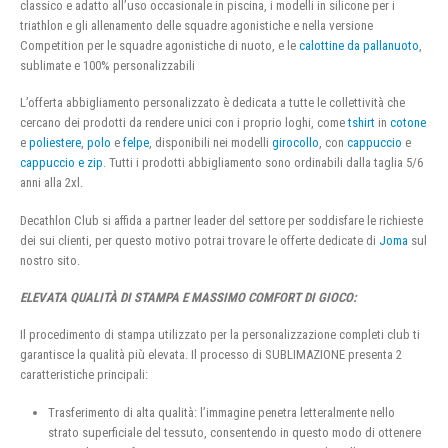
classico e adatto all’uso occasionale in piscina, i modelli in silicone per i
triathlon e gli allenamento delle squadre agonistiche e nella versione
Competition per le squadre agonistiche di nuoto, e le
calottine da pallanuoto
,
sublimate e 100% personalizzabili
L’offerta abbigliamento personalizzato è dedicata a tutte le collettività che
cercano dei prodotti da rendere unici con i proprio loghi, come
tshirt
in
cotone
e
poliestere
,
polo
e
felpe
, disponibili nei modelli
girocollo
, con
cappuccio
e
cappuccio e zip
. Tutti i prodotti abbigliamento sono ordinabili dalla taglia 5/6
anni alla 2xl.
Decathlon Club si affida a partner leader del settore per soddisfare le richieste
dei sui clienti, per questo motivo potrai trovare le offerte dedicate di
Joma
sul
nostro sito.
ELEVATA QUALITÀ DI STAMPA E MASSIMO COMFORT DI GIOCO:
Il procedimento di stampa utilizzato per la personalizzazione completi club ti
garantisce la qualità più elevata. Il processo di SUBLIMAZIONE presenta 2
caratteristiche principali:
Trasferimento di alta qualità: l’immagine penetra letteralmente nello
strato superficiale del tessuto, consentendo in questo modo di ottenere