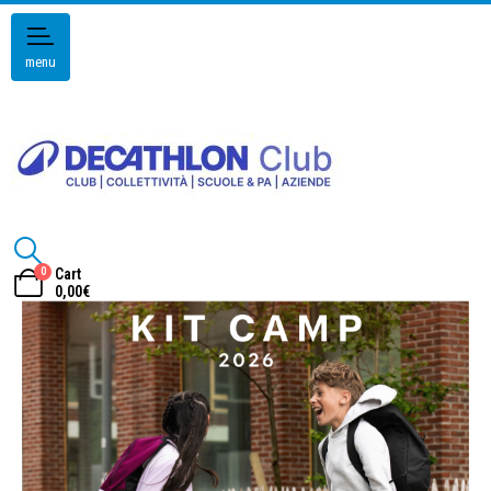
menu
0
Cart
0,00
€