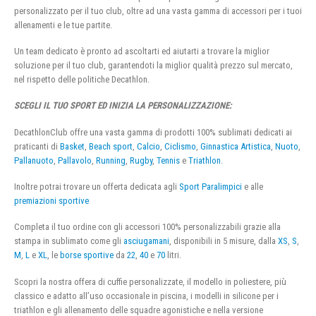
personalizzato per il tuo club, oltre ad una vasta gamma di accessori per i tuoi
allenamenti e le tue partite.
Un team dedicato è pronto ad ascoltarti ed aiutarti a trovare la miglior
soluzione per il tuo club, garantendoti la miglior qualità prezzo sul mercato,
nel rispetto delle politiche Decathlon.
SCEGLI IL TUO SPORT ED INIZIA LA PERSONALIZZAZIONE:
DecathlonClub offre una vasta gamma di prodotti 100% sublimati dedicati ai
praticanti di
Basket
,
Beach sport
,
Calcio
,
Ciclismo
,
Ginnastica Artistica
,
Nuoto
,
Pallanuoto
,
Pallavolo
,
Running
,
Rugby
,
Tennis
e
Triathlon
.
Inoltre potrai trovare un offerta dedicata agli
Sport Paralimpici
e alle
premiazioni sportive
Completa il tuo ordine con gli accessori 100% personalizzabili grazie alla
stampa in sublimato come gli
asciugamani
, disponibili in 5 misure, dalla
XS
,
S
,
M
,
L
e
XL
, le
borse sportive
da
22
,
40
e
70
litri.
Scopri la nostra offera di cuffie personalizzate, il modello in poliestere, più
classico e adatto all’uso occasionale in piscina, i modelli in silicone per i
triathlon e gli allenamento delle squadre agonistiche e nella versione