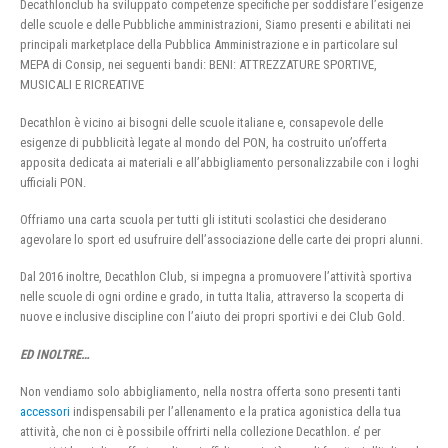
Decathlonclub ha sviluppato competenze specifiche per soddisfare l’esigenze
delle scuole e delle Pubbliche amministrazioni, Siamo presenti e abilitati nei
principali marketplace della Pubblica Amministrazione e in particolare sul
MEPA di Consip, nei seguenti bandi: BENI: ATTREZZATURE SPORTIVE,
MUSICALI E RICREATIVE
Decathlon è vicino ai bisogni delle scuole italiane e, consapevole delle
esigenze di pubblicità legate al mondo del PON, ha costruito un’offerta
apposita dedicata ai materiali e all’abbigliamento personalizzabile con i loghi
ufficiali PON.
Offriamo una carta scuola per tutti gli istituti scolastici che desiderano
agevolare lo sport ed usufruire dell’associazione delle carte dei propri alunni.
Dal 2016 inoltre, Decathlon Club, si impegna a promuovere l’attività sportiva
nelle scuole di ogni ordine e grado, in tutta Italia, attraverso la scoperta di
nuove e inclusive discipline con l’aiuto dei propri sportivi e dei Club Gold.
ED INOLTRE…
Non vendiamo solo abbigliamento, nella nostra offerta sono presenti tanti
accessori
indispensabili per l’allenamento e la pratica agonistica della tua
attività, che non ci è possibile offrirti nella collezione Decathlon. e’ per