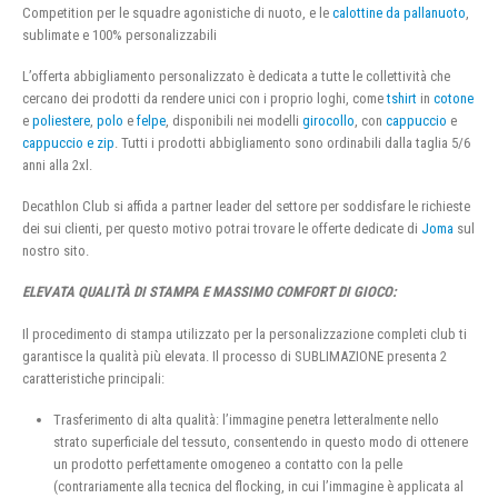
Competition per le squadre agonistiche di nuoto, e le
calottine da pallanuoto
,
sublimate e 100% personalizzabili
L’offerta abbigliamento personalizzato è dedicata a tutte le collettività che
cercano dei prodotti da rendere unici con i proprio loghi, come
tshirt
in
cotone
e
poliestere
,
polo
e
felpe
, disponibili nei modelli
girocollo
, con
cappuccio
e
cappuccio e zip
. Tutti i prodotti abbigliamento sono ordinabili dalla taglia 5/6
anni alla 2xl.
Decathlon Club si affida a partner leader del settore per soddisfare le richieste
dei sui clienti, per questo motivo potrai trovare le offerte dedicate di
Joma
sul
nostro sito.
ELEVATA QUALITÀ DI STAMPA E MASSIMO COMFORT DI GIOCO:
Il procedimento di stampa utilizzato per la personalizzazione completi club ti
garantisce la qualità più elevata. Il processo di SUBLIMAZIONE presenta 2
caratteristiche principali:
Trasferimento di alta qualità: l’immagine penetra letteralmente nello
strato superficiale del tessuto, consentendo in questo modo di ottenere
un prodotto perfettamente omogeneo a contatto con la pelle
(contrariamente alla tecnica del flocking, in cui l’immagine è applicata al