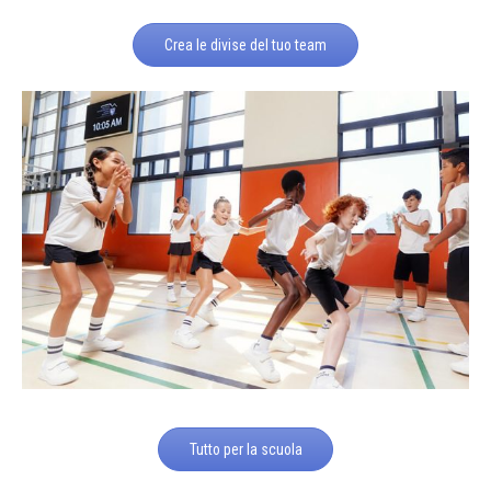
Crea le divise del tuo team
Tutto per la scuola