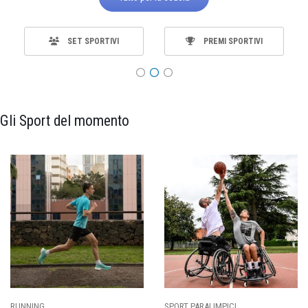
SET SPORTIVI
PREMI SPORTIVI
Gli Sport del momento
CI
CALCIO
BASKET