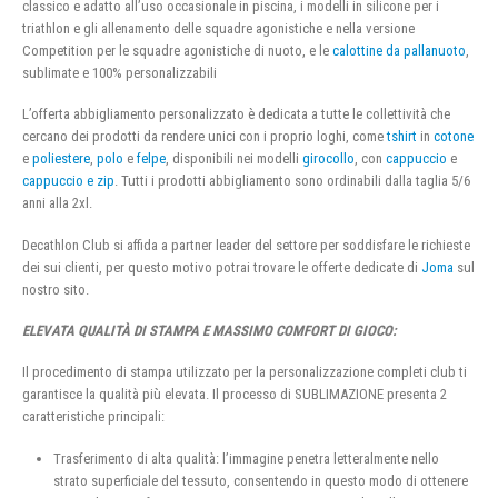
classico e adatto all’uso occasionale in piscina, i modelli in silicone per i
triathlon e gli allenamento delle squadre agonistiche e nella versione
Competition per le squadre agonistiche di nuoto, e le
calottine da pallanuoto
,
sublimate e 100% personalizzabili
L’offerta abbigliamento personalizzato è dedicata a tutte le collettività che
cercano dei prodotti da rendere unici con i proprio loghi, come
tshirt
in
cotone
e
poliestere
,
polo
e
felpe
, disponibili nei modelli
girocollo
, con
cappuccio
e
cappuccio e zip
. Tutti i prodotti abbigliamento sono ordinabili dalla taglia 5/6
anni alla 2xl.
Decathlon Club si affida a partner leader del settore per soddisfare le richieste
dei sui clienti, per questo motivo potrai trovare le offerte dedicate di
Joma
sul
nostro sito.
ELEVATA QUALITÀ DI STAMPA E MASSIMO COMFORT DI GIOCO:
Il procedimento di stampa utilizzato per la personalizzazione completi club ti
garantisce la qualità più elevata. Il processo di SUBLIMAZIONE presenta 2
caratteristiche principali:
Trasferimento di alta qualità: l’immagine penetra letteralmente nello
strato superficiale del tessuto, consentendo in questo modo di ottenere