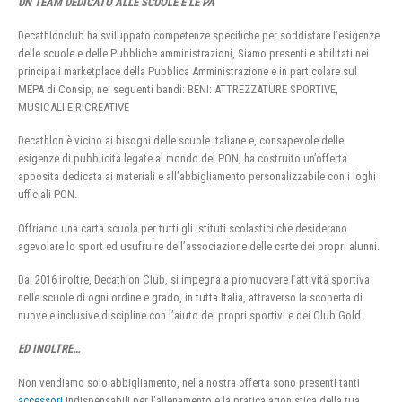
UN TEAM DEDICATO ALLE SCUOLE E LE PA
Decathlonclub ha sviluppato competenze specifiche per soddisfare l’esigenze
delle scuole e delle Pubbliche amministrazioni, Siamo presenti e abilitati nei
principali marketplace della Pubblica Amministrazione e in particolare sul
MEPA di Consip, nei seguenti bandi: BENI: ATTREZZATURE SPORTIVE,
MUSICALI E RICREATIVE
Decathlon è vicino ai bisogni delle scuole italiane e, consapevole delle
esigenze di pubblicità legate al mondo del PON, ha costruito un’offerta
apposita dedicata ai materiali e all’abbigliamento personalizzabile con i loghi
ufficiali PON.
Offriamo una carta scuola per tutti gli istituti scolastici che desiderano
agevolare lo sport ed usufruire dell’associazione delle carte dei propri alunni.
Dal 2016 inoltre, Decathlon Club, si impegna a promuovere l’attività sportiva
nelle scuole di ogni ordine e grado, in tutta Italia, attraverso la scoperta di
nuove e inclusive discipline con l’aiuto dei propri sportivi e dei Club Gold.
ED INOLTRE…
Non vendiamo solo abbigliamento, nella nostra offerta sono presenti tanti
accessori
indispensabili per l’allenamento e la pratica agonistica della tua