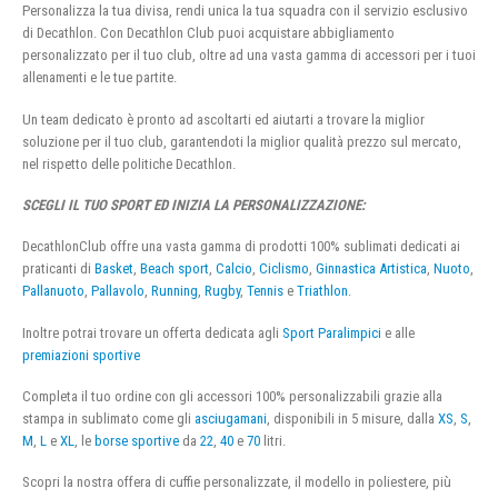
Personalizza la tua divisa, rendi unica la tua squadra con il servizio esclusivo
di Decathlon. Con Decathlon Club puoi acquistare abbigliamento
personalizzato per il tuo club, oltre ad una vasta gamma di accessori per i tuoi
allenamenti e le tue partite.
Un team dedicato è pronto ad ascoltarti ed aiutarti a trovare la miglior
soluzione per il tuo club, garantendoti la miglior qualità prezzo sul mercato,
nel rispetto delle politiche Decathlon.
SCEGLI IL TUO SPORT ED INIZIA LA PERSONALIZZAZIONE:
DecathlonClub offre una vasta gamma di prodotti 100% sublimati dedicati ai
praticanti di
Basket
,
Beach sport
,
Calcio
,
Ciclismo
,
Ginnastica Artistica
,
Nuoto
,
Pallanuoto
,
Pallavolo
,
Running
,
Rugby
,
Tennis
e
Triathlon
.
Inoltre potrai trovare un offerta dedicata agli
Sport Paralimpici
e alle
premiazioni sportive
Completa il tuo ordine con gli accessori 100% personalizzabili grazie alla
stampa in sublimato come gli
asciugamani
, disponibili in 5 misure, dalla
XS
,
S
,
M
,
L
e
XL
, le
borse sportive
da
22
,
40
e
70
litri.
Scopri la nostra offera di cuffie personalizzate, il modello in poliestere, più