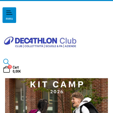
menu
0
Cart
0,00
€