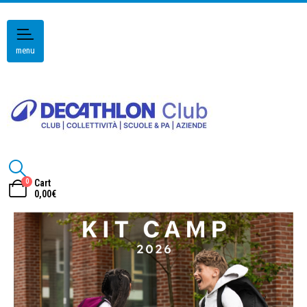
menu
0
Cart
0,00
€