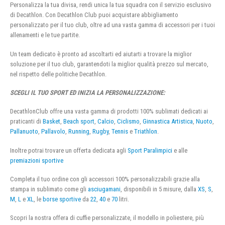
Personalizza la tua divisa, rendi unica la tua squadra con il servizio esclusivo
di Decathlon. Con Decathlon Club puoi acquistare abbigliamento
personalizzato per il tuo club, oltre ad una vasta gamma di accessori per i tuoi
allenamenti e le tue partite.
Un team dedicato è pronto ad ascoltarti ed aiutarti a trovare la miglior
soluzione per il tuo club, garantendoti la miglior qualità prezzo sul mercato,
nel rispetto delle politiche Decathlon.
SCEGLI IL TUO SPORT ED INIZIA LA PERSONALIZZAZIONE:
DecathlonClub offre una vasta gamma di prodotti 100% sublimati dedicati ai
praticanti di
Basket
,
Beach sport
,
Calcio
,
Ciclismo
,
Ginnastica Artistica
,
Nuoto
,
Pallanuoto
,
Pallavolo
,
Running
,
Rugby
,
Tennis
e
Triathlon
.
Inoltre potrai trovare un offerta dedicata agli
Sport Paralimpici
e alle
premiazioni sportive
Completa il tuo ordine con gli accessori 100% personalizzabili grazie alla
stampa in sublimato come gli
asciugamani
, disponibili in 5 misure, dalla
XS
,
S
,
M
,
L
e
XL
, le
borse sportive
da
22
,
40
e
70
litri.
Scopri la nostra offera di cuffie personalizzate, il modello in poliestere, più