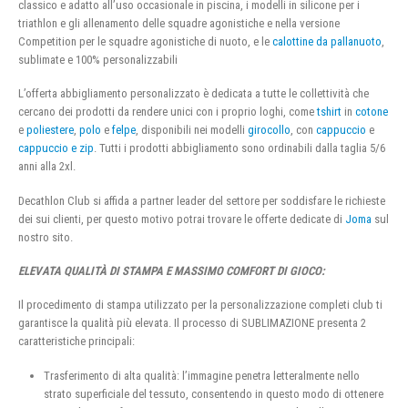
classico e adatto all’uso occasionale in piscina, i modelli in silicone per i
triathlon e gli allenamento delle squadre agonistiche e nella versione
Competition per le squadre agonistiche di nuoto, e le
calottine da pallanuoto
,
sublimate e 100% personalizzabili
L’offerta abbigliamento personalizzato è dedicata a tutte le collettività che
cercano dei prodotti da rendere unici con i proprio loghi, come
tshirt
in
cotone
e
poliestere
,
polo
e
felpe
, disponibili nei modelli
girocollo
, con
cappuccio
e
cappuccio e zip
. Tutti i prodotti abbigliamento sono ordinabili dalla taglia 5/6
anni alla 2xl.
Decathlon Club si affida a partner leader del settore per soddisfare le richieste
dei sui clienti, per questo motivo potrai trovare le offerte dedicate di
Joma
sul
nostro sito.
ELEVATA QUALITÀ DI STAMPA E MASSIMO COMFORT DI GIOCO:
Il procedimento di stampa utilizzato per la personalizzazione completi club ti
garantisce la qualità più elevata. Il processo di SUBLIMAZIONE presenta 2
caratteristiche principali:
Trasferimento di alta qualità: l’immagine penetra letteralmente nello
strato superficiale del tessuto, consentendo in questo modo di ottenere