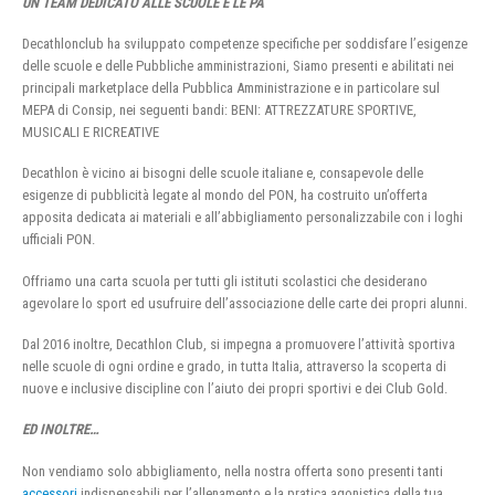
UN TEAM DEDICATO ALLE SCUOLE E LE PA
Decathlonclub ha sviluppato competenze specifiche per soddisfare l’esigenze
delle scuole e delle Pubbliche amministrazioni, Siamo presenti e abilitati nei
principali marketplace della Pubblica Amministrazione e in particolare sul
MEPA di Consip, nei seguenti bandi: BENI: ATTREZZATURE SPORTIVE,
MUSICALI E RICREATIVE
Decathlon è vicino ai bisogni delle scuole italiane e, consapevole delle
esigenze di pubblicità legate al mondo del PON, ha costruito un’offerta
apposita dedicata ai materiali e all’abbigliamento personalizzabile con i loghi
ufficiali PON.
Offriamo una carta scuola per tutti gli istituti scolastici che desiderano
agevolare lo sport ed usufruire dell’associazione delle carte dei propri alunni.
Dal 2016 inoltre, Decathlon Club, si impegna a promuovere l’attività sportiva
nelle scuole di ogni ordine e grado, in tutta Italia, attraverso la scoperta di
nuove e inclusive discipline con l’aiuto dei propri sportivi e dei Club Gold.
ED INOLTRE…
Non vendiamo solo abbigliamento, nella nostra offerta sono presenti tanti
accessori
indispensabili per l’allenamento e la pratica agonistica della tua