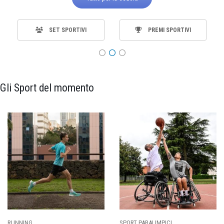
SET SPORTIVI
PREMI SPORTIVI
Gli Sport del momento
ING
SPORT PARALIMPICI
CALCI