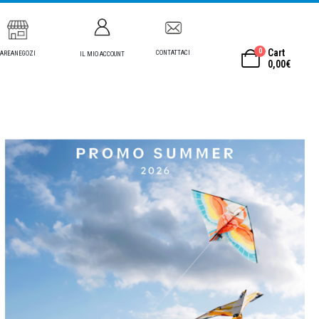
0
Cart
CONTATTACI
AREANEGOZI
IL MIO ACCOUNT
0,00
€