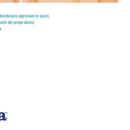
e desiderano agevolare lo sport,
arte dei propri alunni
a