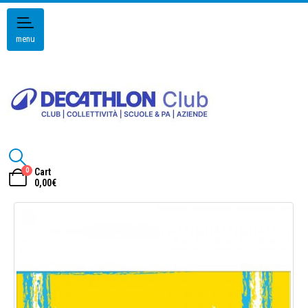
menu
0
Cart
0,00
€