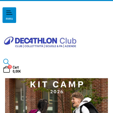
menu
0
Cart
0,00
€