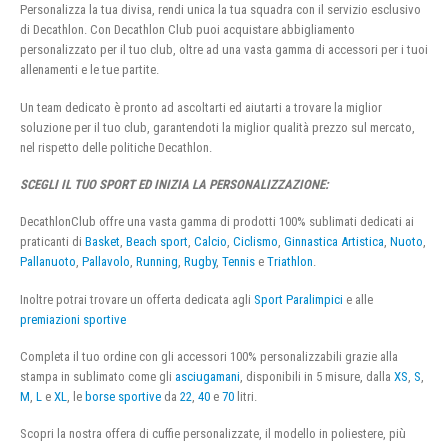
Personalizza la tua divisa, rendi unica la tua squadra con il servizio esclusivo
di Decathlon. Con Decathlon Club puoi acquistare abbigliamento
personalizzato per il tuo club, oltre ad una vasta gamma di accessori per i tuoi
allenamenti e le tue partite.
Un team dedicato è pronto ad ascoltarti ed aiutarti a trovare la miglior
soluzione per il tuo club, garantendoti la miglior qualità prezzo sul mercato,
nel rispetto delle politiche Decathlon.
SCEGLI IL TUO SPORT ED INIZIA LA PERSONALIZZAZIONE:
DecathlonClub offre una vasta gamma di prodotti 100% sublimati dedicati ai
praticanti di
Basket
,
Beach sport
,
Calcio
,
Ciclismo
,
Ginnastica Artistica
,
Nuoto
,
Pallanuoto
,
Pallavolo
,
Running
,
Rugby
,
Tennis
e
Triathlon
.
Inoltre potrai trovare un offerta dedicata agli
Sport Paralimpici
e alle
premiazioni sportive
Completa il tuo ordine con gli accessori 100% personalizzabili grazie alla
stampa in sublimato come gli
asciugamani
, disponibili in 5 misure, dalla
XS
,
S
,
M
,
L
e
XL
, le
borse sportive
da
22
,
40
e
70
litri.
Scopri la nostra offera di cuffie personalizzate, il modello in poliestere, più