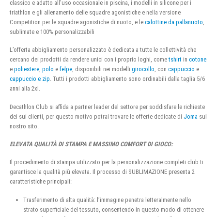
classico e adatto all’uso occasionale in piscina, i modelli in silicone per i
triathlon e gli allenamento delle squadre agonistiche e nella versione
Competition per le squadre agonistiche di nuoto, e le
calottine da pallanuoto
,
sublimate e 100% personalizzabili
L’offerta abbigliamento personalizzato è dedicata a tutte le collettività che
cercano dei prodotti da rendere unici con i proprio loghi, come
tshirt
in
cotone
e
poliestere
,
polo
e
felpe
, disponibili nei modelli
girocollo
, con
cappuccio
e
cappuccio e zip
. Tutti i prodotti abbigliamento sono ordinabili dalla taglia 5/6
anni alla 2xl.
Decathlon Club si affida a partner leader del settore per soddisfare le richieste
dei sui clienti, per questo motivo potrai trovare le offerte dedicate di
Joma
sul
nostro sito.
ELEVATA QUALITÀ DI STAMPA E MASSIMO COMFORT DI GIOCO:
Il procedimento di stampa utilizzato per la personalizzazione completi club ti
garantisce la qualità più elevata. Il processo di SUBLIMAZIONE presenta 2
caratteristiche principali:
Trasferimento di alta qualità: l’immagine penetra letteralmente nello
strato superficiale del tessuto, consentendo in questo modo di ottenere