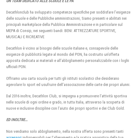
UN TEAM DEDICATO ALLE SCUOLE E LE PA
Decathlonclub ha sviluppato competenze specifiche per soddisfare l’esigenze
delle scuole e delle Pubbliche amministrazioni, Siamo presenti e abilitati nei
principali marketplace della Pubblica Amministrazione e in particolare sul
MEPA di Consip, nei seguenti bandi: BENI: ATTREZZATURE SPORTIVE,
MUSICALI E RICREATIVE
Decathlon è vicino ai bisogni delle scuole italiane e, consapevole delle
esigenze di pubblicità legate al mondo del PON, ha costruito un’offerta
apposita dedicata ai materiali e all’abbigliamento personalizzabile con i loghi
ufficiali PON.
Offriamo una carta scuola per tutti gli istituti scolastici che desiderano
agevolare lo sport ed usufruire dell’associazione delle carte dei propri alunni.
Dal 2016 inoltre, Decathlon Club, si impegna a promuovere l’attività sportiva
nelle scuole di ogni ordine e grado, in tutta Italia, attraverso la scoperta di
nuove e inclusive discipline con l’aiuto dei propri sportivi e dei Club Gold.
ED INOLTRE…
Non vendiamo solo abbigliamento, nella nostra offerta sono presenti tanti
accessori
indispensabili per l’allenamento e la pratica agonistica della tua