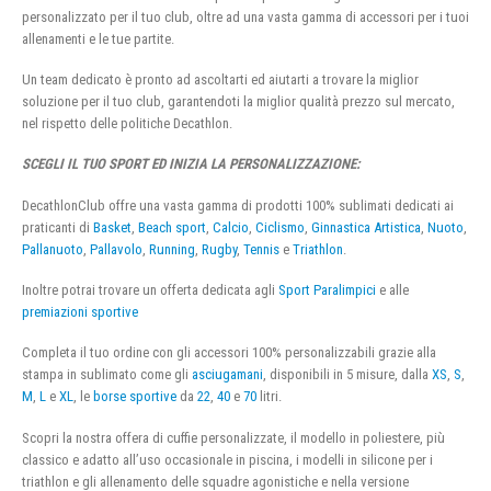
personalizzato per il tuo club, oltre ad una vasta gamma di accessori per i tuoi
allenamenti e le tue partite.
Un team dedicato è pronto ad ascoltarti ed aiutarti a trovare la miglior
soluzione per il tuo club, garantendoti la miglior qualità prezzo sul mercato,
nel rispetto delle politiche Decathlon.
SCEGLI IL TUO SPORT ED INIZIA LA PERSONALIZZAZIONE:
DecathlonClub offre una vasta gamma di prodotti 100% sublimati dedicati ai
praticanti di
Basket
,
Beach sport
,
Calcio
,
Ciclismo
,
Ginnastica Artistica
,
Nuoto
,
Pallanuoto
,
Pallavolo
,
Running
,
Rugby
,
Tennis
e
Triathlon
.
Inoltre potrai trovare un offerta dedicata agli
Sport Paralimpici
e alle
premiazioni sportive
Completa il tuo ordine con gli accessori 100% personalizzabili grazie alla
stampa in sublimato come gli
asciugamani
, disponibili in 5 misure, dalla
XS
,
S
,
M
,
L
e
XL
, le
borse sportive
da
22
,
40
e
70
litri.
Scopri la nostra offera di cuffie personalizzate, il modello in poliestere, più
classico e adatto all’uso occasionale in piscina, i modelli in silicone per i
triathlon e gli allenamento delle squadre agonistiche e nella versione