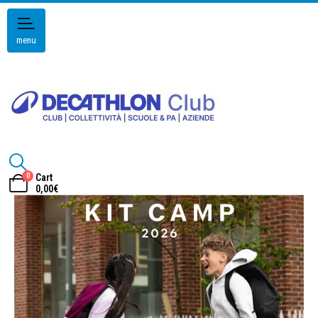
menu
0
Cart
0,00
€