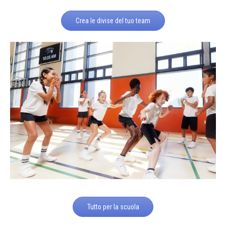
Crea le divise del tuo team
Tutto per la scuola