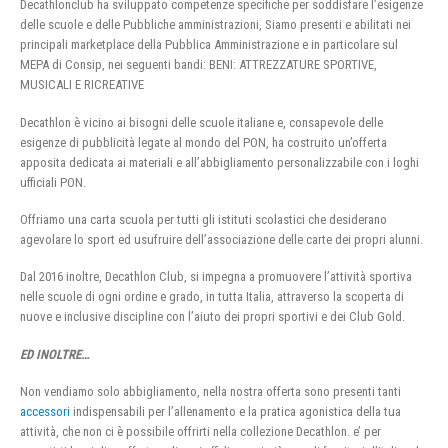
Decathlonclub ha sviluppato competenze specifiche per soddisfare l’esigenze
delle scuole e delle Pubbliche amministrazioni, Siamo presenti e abilitati nei
principali marketplace della Pubblica Amministrazione e in particolare sul
MEPA di Consip, nei seguenti bandi: BENI: ATTREZZATURE SPORTIVE,
MUSICALI E RICREATIVE
Decathlon è vicino ai bisogni delle scuole italiane e, consapevole delle
esigenze di pubblicità legate al mondo del PON, ha costruito un’offerta
apposita dedicata ai materiali e all’abbigliamento personalizzabile con i loghi
ufficiali PON.
Offriamo una carta scuola per tutti gli istituti scolastici che desiderano
agevolare lo sport ed usufruire dell’associazione delle carte dei propri alunni.
Dal 2016 inoltre, Decathlon Club, si impegna a promuovere l’attività sportiva
nelle scuole di ogni ordine e grado, in tutta Italia, attraverso la scoperta di
nuove e inclusive discipline con l’aiuto dei propri sportivi e dei Club Gold.
ED INOLTRE…
Non vendiamo solo abbigliamento, nella nostra offerta sono presenti tanti
accessori
indispensabili per l’allenamento e la pratica agonistica della tua
attività, che non ci è possibile offrirti nella collezione Decathlon. e’ per