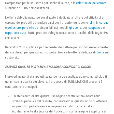
Competition per le squadre agonistiche di nuoto, e le
calottine da pallanuoto
,
sublimate e 100% personalizzabili
L’offerta abbigliamento personalizzato è dedicata a tutte le collettività che
cercano dei prodotti da rendere unici con i proprio loghi, come
tshirt
in
cotone
e
poliestere
,
polo
e
felpe
, disponibili nei modelli
girocollo
, con
cappuccio
e
cappuccio e zip
. Tutti i prodotti abbigliamento sono ordinabili dalla taglia 5/6
anni alla 2xl.
Decathlon Club si affida a partner leader del settore per soddisfare le richieste
dei sui clienti, per questo motivo potrai trovare le offerte dedicate di
Joma
sul
nostro sito.
ELEVATA QUALITÀ DI STAMPA E MASSIMO COMFORT DI GIOCO:
Il procedimento di stampa utilizzato per la personalizzazione completi club ti
garantisce la qualità più elevata. Il processo di SUBLIMAZIONE presenta 2
caratteristiche principali:
Trasferimento di alta qualità: l’immagine penetra letteralmente nello
strato superficiale del tessuto, consentendo in questo modo di ottenere
un prodotto perfettamente omogeneo a contatto con la pelle
(contrariamente alla tecnica del flocking, in cui l’immagine è applicata al