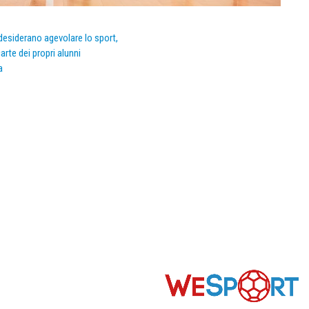
e desiderano agevolare lo sport,
arte dei propri alunni
a