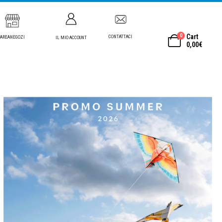
0
Cart
CONTATTACI
AREANEGOZI
IL MIO ACCOUNT
0,00
€