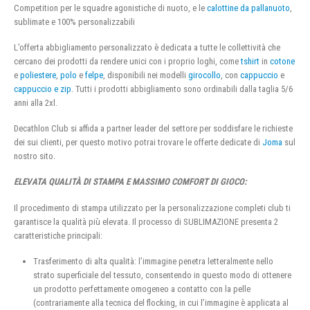
Competition per le squadre agonistiche di nuoto, e le
calottine da pallanuoto
,
sublimate e 100% personalizzabili
L’offerta abbigliamento personalizzato è dedicata a tutte le collettività che
cercano dei prodotti da rendere unici con i proprio loghi, come
tshirt
in
cotone
e
poliestere
,
polo
e
felpe
, disponibili nei modelli
girocollo
, con
cappuccio
e
cappuccio e zip
. Tutti i prodotti abbigliamento sono ordinabili dalla taglia 5/6
anni alla 2xl.
Decathlon Club si affida a partner leader del settore per soddisfare le richieste
dei sui clienti, per questo motivo potrai trovare le offerte dedicate di
Joma
sul
nostro sito.
ELEVATA QUALITÀ DI STAMPA E MASSIMO COMFORT DI GIOCO:
Il procedimento di stampa utilizzato per la personalizzazione completi club ti
garantisce la qualità più elevata. Il processo di SUBLIMAZIONE presenta 2
caratteristiche principali:
Trasferimento di alta qualità: l’immagine penetra letteralmente nello
strato superficiale del tessuto, consentendo in questo modo di ottenere
un prodotto perfettamente omogeneo a contatto con la pelle
(contrariamente alla tecnica del flocking, in cui l’immagine è applicata al