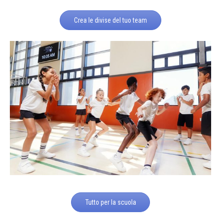
Crea le divise del tuo team
Tutto per la scuola