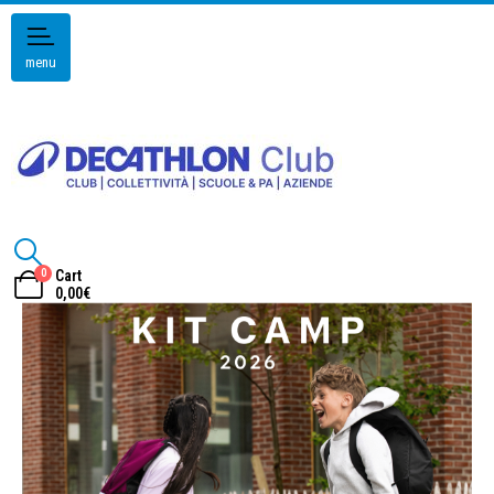
menu
0
Cart
0,00
€