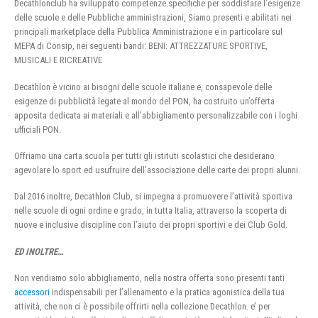
Decathlonclub ha sviluppato competenze specifiche per soddisfare l’esigenze
delle scuole e delle Pubbliche amministrazioni, Siamo presenti e abilitati nei
principali marketplace della Pubblica Amministrazione e in particolare sul
MEPA di Consip, nei seguenti bandi: BENI: ATTREZZATURE SPORTIVE,
MUSICALI E RICREATIVE
Decathlon è vicino ai bisogni delle scuole italiane e, consapevole delle
esigenze di pubblicità legate al mondo del PON, ha costruito un’offerta
apposita dedicata ai materiali e all’abbigliamento personalizzabile con i loghi
ufficiali PON.
Offriamo una carta scuola per tutti gli istituti scolastici che desiderano
agevolare lo sport ed usufruire dell’associazione delle carte dei propri alunni.
Dal 2016 inoltre, Decathlon Club, si impegna a promuovere l’attività sportiva
nelle scuole di ogni ordine e grado, in tutta Italia, attraverso la scoperta di
nuove e inclusive discipline con l’aiuto dei propri sportivi e dei Club Gold.
ED INOLTRE…
Non vendiamo solo abbigliamento, nella nostra offerta sono presenti tanti
accessori
indispensabili per l’allenamento e la pratica agonistica della tua
attività, che non ci è possibile offrirti nella collezione Decathlon. e’ per