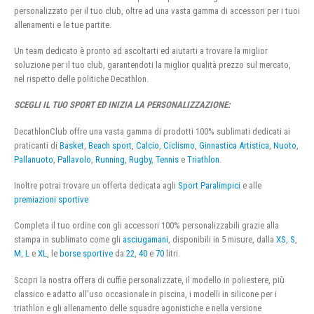
personalizzato per il tuo club, oltre ad una vasta gamma di accessori per i tuoi
allenamenti e le tue partite.
Un team dedicato è pronto ad ascoltarti ed aiutarti a trovare la miglior
soluzione per il tuo club, garantendoti la miglior qualità prezzo sul mercato,
nel rispetto delle politiche Decathlon.
SCEGLI IL TUO SPORT ED INIZIA LA PERSONALIZZAZIONE:
DecathlonClub offre una vasta gamma di prodotti 100% sublimati dedicati ai
praticanti di
Basket
,
Beach sport
,
Calcio
,
Ciclismo
,
Ginnastica Artistica
,
Nuoto
,
Pallanuoto
,
Pallavolo
,
Running
,
Rugby
,
Tennis
e
Triathlon
.
Inoltre potrai trovare un offerta dedicata agli
Sport Paralimpici
e alle
premiazioni sportive
Completa il tuo ordine con gli accessori 100% personalizzabili grazie alla
stampa in sublimato come gli
asciugamani
, disponibili in 5 misure, dalla
XS
,
S
,
M
,
L
e
XL
, le
borse sportive
da
22
,
40
e
70
litri.
Scopri la nostra offera di cuffie personalizzate, il modello in poliestere, più
classico e adatto all’uso occasionale in piscina, i modelli in silicone per i
triathlon e gli allenamento delle squadre agonistiche e nella versione