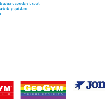
e desiderano agevolare lo sport,
arte dei propri alunni
a