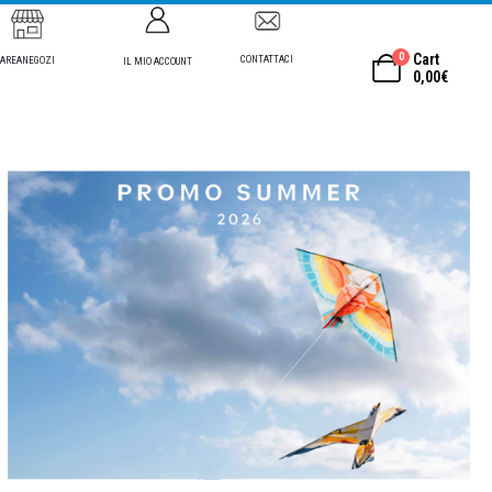
0
Cart
CONTATTACI
AREANEGOZI
IL MIO ACCOUNT
0,00
€