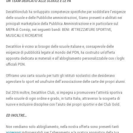
UN TEAM DEDICATO ALLE SCUOLE E LE PA
Decathlonclub ha sviluppato competenze specifiche per soddisfare l’esigenze
delle scuole e delle Pubbliche amministrazioni, Siamo presenti e abilitati nei
principali marketplace della Pubblica Amministrazione e in particolare sul
MEPA di Consip, nei seguenti bandi: BENI: ATTREZZATURE SPORTIVE,
MUSICALI E RICREATIVE
Decathlon è vicino ai bisogni delle scuole italiane e, consapevole delle
esigenze di pubblicità legate al mondo del PON, ha costruito un’offerta
apposita dedicata ai materiali e all’abbigliamento personalizzabile con i loghi
ufficiali PON.
Offriamo una carta scuola per tutti gli istituti scolastici che desiderano
agevolare lo sport ed usufruire dell’associazione delle carte dei propri alunni.
Dal 2016 inoltre, Decathlon Club, si impegna a promuovere l’attività sportiva
nelle scuole di ogni ordine e grado, in tutta Italia, attraverso la scoperta di
nuove e inclusive discipline con l’aiuto dei propri sportivi e dei Club Gold.
ED INOLTRE…
Non vendiamo solo abbigliamento, nella nostra offerta sono presenti tanti
accessori
indispensabili per l’allenamento e la pratica agonistica della tua