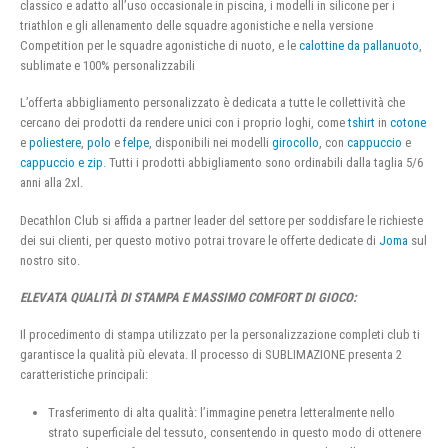
classico e adatto all’uso occasionale in piscina, i modelli in silicone per i
triathlon e gli allenamento delle squadre agonistiche e nella versione
Competition per le squadre agonistiche di nuoto, e le
calottine da pallanuoto
,
sublimate e 100% personalizzabili
L’offerta abbigliamento personalizzato è dedicata a tutte le collettività che
cercano dei prodotti da rendere unici con i proprio loghi, come
tshirt
in
cotone
e
poliestere
,
polo
e
felpe
, disponibili nei modelli
girocollo
, con
cappuccio
e
cappuccio e zip
. Tutti i prodotti abbigliamento sono ordinabili dalla taglia 5/6
anni alla 2xl.
Decathlon Club si affida a partner leader del settore per soddisfare le richieste
dei sui clienti, per questo motivo potrai trovare le offerte dedicate di
Joma
sul
nostro sito.
ELEVATA QUALITÀ DI STAMPA E MASSIMO COMFORT DI GIOCO:
Il procedimento di stampa utilizzato per la personalizzazione completi club ti
garantisce la qualità più elevata. Il processo di SUBLIMAZIONE presenta 2
caratteristiche principali:
Trasferimento di alta qualità: l’immagine penetra letteralmente nello
strato superficiale del tessuto, consentendo in questo modo di ottenere