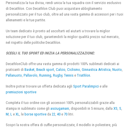
Personalizza la tua divisa, rendi unica la tua squadra con il servizio esclusivo
di Decathlon. Con Decathlon Club puoi acquistare abbigliamento
personalizzato per il tuo club, oltre ad una vasta gamma di accessori per i tuoi
allenamenti e le tue partite.
Un team dedicato è pronto ad ascoltarti ed aiutarti a trovare la miglior
soluzione per il tuo club, garantendoti la miglior qualità prezzo sul mercato,
nel rispetto delle politiche Decathlon.
SCEGLI IL TUO SPORT ED INIZIA LA PERSONALIZZAZIONE:
DecathlonClub offre una vasta gamma di prodotti 100% sublimati dedicati ai
praticanti di
Basket
,
Beach sport
,
Calcio
,
Ciclismo
,
Ginnastica Artistica
,
Nuoto
,
Pallanuoto
,
Pallavolo
,
Running
,
Rugby
,
Tennis
e
Triathlon
.
Inoltre potrai trovare un offerta dedicata agli
Sport Paralimpici
e alle
premiazioni sportive
Completa il tuo ordine con gli accessori 100% personalizzabili grazie alla
stampa in sublimato come gli
asciugamani
, disponibili in 5 misure, dalla
XS
,
S
,
M
,
L
e
XL
, le
borse sportive
da
22
,
40
e
70
litri.
Scopri la nostra offera di cuffie personalizzate, il modello in poliestere, più