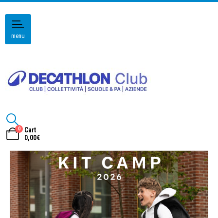
menu
0
Cart
0,00
€