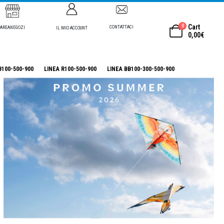
0
Cart
CONTATTACI
AREANEGOZI
IL MIO ACCOUNT
0,00
€
B100-500-900
LINEA R100-500-900
LINEA BB100-300-500-900