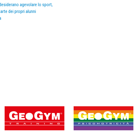
e desiderano agevolare lo sport,
arte dei propri alunni
a