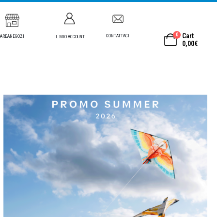
0
Cart
CONTATTACI
AREANEGOZI
IL MIO ACCOUNT
0,00
€