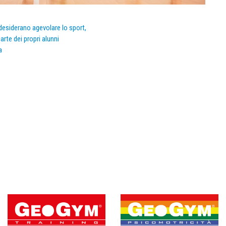
e desiderano agevolare lo sport,
arte dei propri alunni
a