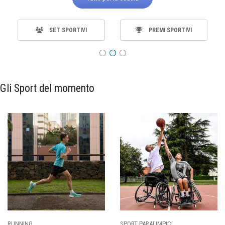
SET SPORTIVI
PREMI SPORTIVI
Gli Sport del momento
ING
SPORT PARALIMPICI
CALCI