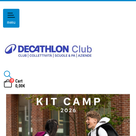
menu
0
Cart
0,00
€