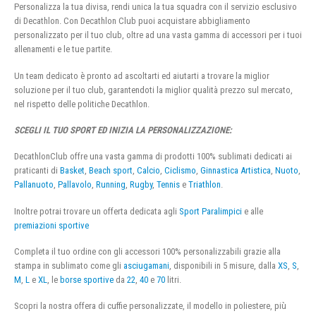
Personalizza la tua divisa, rendi unica la tua squadra con il servizio esclusivo
di Decathlon. Con Decathlon Club puoi acquistare abbigliamento
personalizzato per il tuo club, oltre ad una vasta gamma di accessori per i tuoi
allenamenti e le tue partite.
Un team dedicato è pronto ad ascoltarti ed aiutarti a trovare la miglior
soluzione per il tuo club, garantendoti la miglior qualità prezzo sul mercato,
nel rispetto delle politiche Decathlon.
SCEGLI IL TUO SPORT ED INIZIA LA PERSONALIZZAZIONE:
DecathlonClub offre una vasta gamma di prodotti 100% sublimati dedicati ai
praticanti di
Basket
,
Beach sport
,
Calcio
,
Ciclismo
,
Ginnastica Artistica
,
Nuoto
,
Pallanuoto
,
Pallavolo
,
Running
,
Rugby
,
Tennis
e
Triathlon
.
Inoltre potrai trovare un offerta dedicata agli
Sport Paralimpici
e alle
premiazioni sportive
Completa il tuo ordine con gli accessori 100% personalizzabili grazie alla
stampa in sublimato come gli
asciugamani
, disponibili in 5 misure, dalla
XS
,
S
,
M
,
L
e
XL
, le
borse sportive
da
22
,
40
e
70
litri.
Scopri la nostra offera di cuffie personalizzate, il modello in poliestere, più