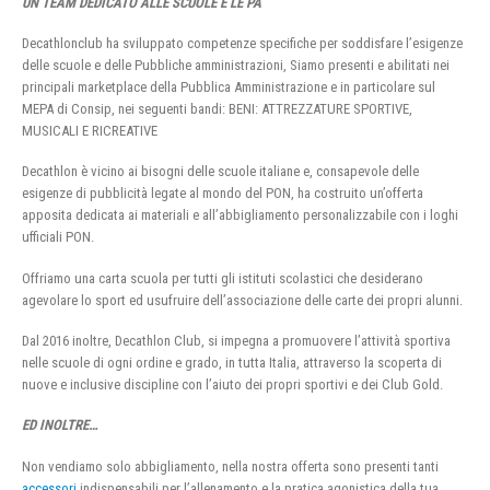
UN TEAM DEDICATO ALLE SCUOLE E LE PA
Decathlonclub ha sviluppato competenze specifiche per soddisfare l’esigenze
delle scuole e delle Pubbliche amministrazioni, Siamo presenti e abilitati nei
principali marketplace della Pubblica Amministrazione e in particolare sul
MEPA di Consip, nei seguenti bandi: BENI: ATTREZZATURE SPORTIVE,
MUSICALI E RICREATIVE
Decathlon è vicino ai bisogni delle scuole italiane e, consapevole delle
esigenze di pubblicità legate al mondo del PON, ha costruito un’offerta
apposita dedicata ai materiali e all’abbigliamento personalizzabile con i loghi
ufficiali PON.
Offriamo una carta scuola per tutti gli istituti scolastici che desiderano
agevolare lo sport ed usufruire dell’associazione delle carte dei propri alunni.
Dal 2016 inoltre, Decathlon Club, si impegna a promuovere l’attività sportiva
nelle scuole di ogni ordine e grado, in tutta Italia, attraverso la scoperta di
nuove e inclusive discipline con l’aiuto dei propri sportivi e dei Club Gold.
ED INOLTRE…
Non vendiamo solo abbigliamento, nella nostra offerta sono presenti tanti
accessori
indispensabili per l’allenamento e la pratica agonistica della tua