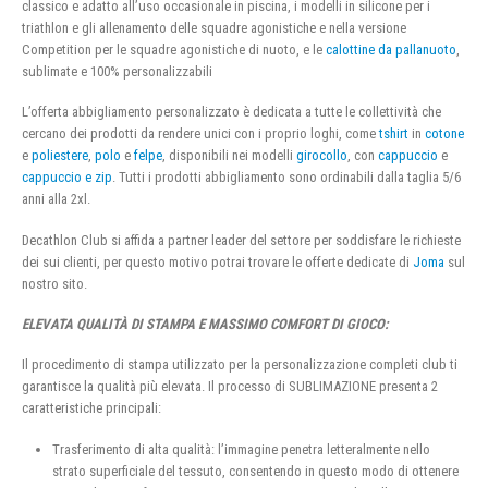
classico e adatto all’uso occasionale in piscina, i modelli in silicone per i
triathlon e gli allenamento delle squadre agonistiche e nella versione
Competition per le squadre agonistiche di nuoto, e le
calottine da pallanuoto
,
sublimate e 100% personalizzabili
L’offerta abbigliamento personalizzato è dedicata a tutte le collettività che
cercano dei prodotti da rendere unici con i proprio loghi, come
tshirt
in
cotone
e
poliestere
,
polo
e
felpe
, disponibili nei modelli
girocollo
, con
cappuccio
e
cappuccio e zip
. Tutti i prodotti abbigliamento sono ordinabili dalla taglia 5/6
anni alla 2xl.
Decathlon Club si affida a partner leader del settore per soddisfare le richieste
dei sui clienti, per questo motivo potrai trovare le offerte dedicate di
Joma
sul
nostro sito.
ELEVATA QUALITÀ DI STAMPA E MASSIMO COMFORT DI GIOCO:
Il procedimento di stampa utilizzato per la personalizzazione completi club ti
garantisce la qualità più elevata. Il processo di SUBLIMAZIONE presenta 2
caratteristiche principali:
Trasferimento di alta qualità: l’immagine penetra letteralmente nello
strato superficiale del tessuto, consentendo in questo modo di ottenere