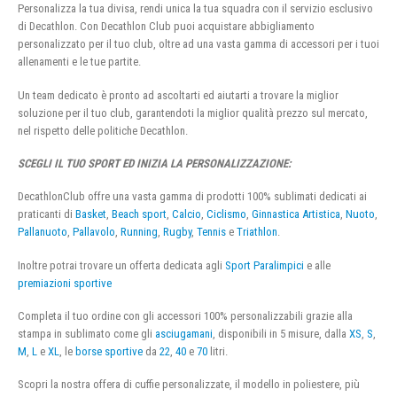
Personalizza la tua divisa, rendi unica la tua squadra con il servizio esclusivo
di Decathlon. Con Decathlon Club puoi acquistare abbigliamento
personalizzato per il tuo club, oltre ad una vasta gamma di accessori per i tuoi
allenamenti e le tue partite.
Un team dedicato è pronto ad ascoltarti ed aiutarti a trovare la miglior
soluzione per il tuo club, garantendoti la miglior qualità prezzo sul mercato,
nel rispetto delle politiche Decathlon.
SCEGLI IL TUO SPORT ED INIZIA LA PERSONALIZZAZIONE:
DecathlonClub offre una vasta gamma di prodotti 100% sublimati dedicati ai
praticanti di
Basket
,
Beach sport
,
Calcio
,
Ciclismo
,
Ginnastica Artistica
,
Nuoto
,
Pallanuoto
,
Pallavolo
,
Running
,
Rugby
,
Tennis
e
Triathlon
.
Inoltre potrai trovare un offerta dedicata agli
Sport Paralimpici
e alle
premiazioni sportive
Completa il tuo ordine con gli accessori 100% personalizzabili grazie alla
stampa in sublimato come gli
asciugamani
, disponibili in 5 misure, dalla
XS
,
S
,
M
,
L
e
XL
, le
borse sportive
da
22
,
40
e
70
litri.
Scopri la nostra offera di cuffie personalizzate, il modello in poliestere, più