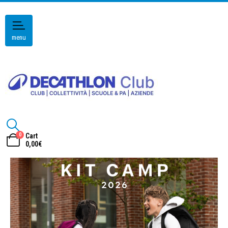
menu
0
Cart
0,00
€