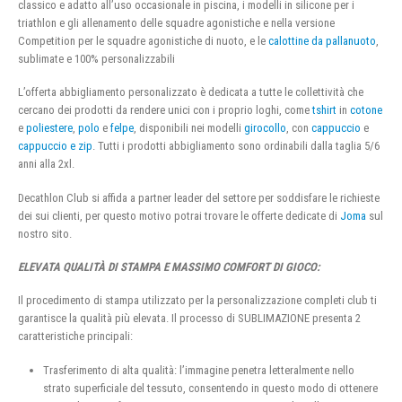
classico e adatto all’uso occasionale in piscina, i modelli in silicone per i
triathlon e gli allenamento delle squadre agonistiche e nella versione
Competition per le squadre agonistiche di nuoto, e le
calottine da pallanuoto
,
sublimate e 100% personalizzabili
L’offerta abbigliamento personalizzato è dedicata a tutte le collettività che
cercano dei prodotti da rendere unici con i proprio loghi, come
tshirt
in
cotone
e
poliestere
,
polo
e
felpe
, disponibili nei modelli
girocollo
, con
cappuccio
e
cappuccio e zip
. Tutti i prodotti abbigliamento sono ordinabili dalla taglia 5/6
anni alla 2xl.
Decathlon Club si affida a partner leader del settore per soddisfare le richieste
dei sui clienti, per questo motivo potrai trovare le offerte dedicate di
Joma
sul
nostro sito.
ELEVATA QUALITÀ DI STAMPA E MASSIMO COMFORT DI GIOCO:
Il procedimento di stampa utilizzato per la personalizzazione completi club ti
garantisce la qualità più elevata. Il processo di SUBLIMAZIONE presenta 2
caratteristiche principali:
Trasferimento di alta qualità: l’immagine penetra letteralmente nello
strato superficiale del tessuto, consentendo in questo modo di ottenere