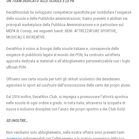
UN TEAM DEDICATO ALLE SCUOLE E LE PA
Decathlonclub ha sviluppato competenze specifiche per soddisfare l’esigenze
delle scuole e delle Pubbliche amministrazioni, Siamo presenti e abilitati nei
principali marketplace della Pubblica Amministrazione e in particolare sul
MEPA di Consip, nei seguenti bandi: BENI: ATTREZZATURE SPORTIVE,
MUSICALI E RICREATIVE
Decathlon è vicino ai bisogni delle scuole italiane e, consapevole delle
esigenze di pubblicità legate al mondo del PON, ha costruito un’offerta
apposita dedicata ai materiali e all’abbigliamento personalizzabile con i loghi
ufficiali PON.
Offriamo una carta scuola per tutti gli istituti scolastici che desiderano
agevolare lo sport ed usufruire dell’associazione delle carte dei propri alunni.
Dal 2016 inoltre, Decathlon Club, si impegna a promuovere l’attività sportiva
nelle scuole di ogni ordine e grado, in tutta Italia, attraverso la scoperta di
nuove e inclusive discipline con l’aiuto dei propri sportivi e dei Club Gold.
ED INOLTRE…
Non vendiamo solo abbigliamento, nella nostra offerta sono presenti tanti
accessori
indispensabili per l’allenamento e la pratica agonistica della tua