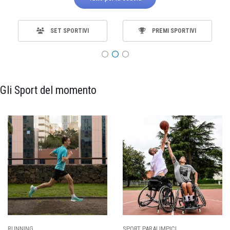
SET SPORTIVI
PREMI SPORTIVI
Gli Sport del momento
ING
SPORT PARALIMPICI
CALCI