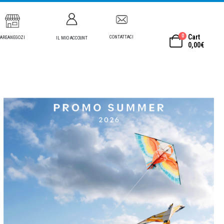
0
Cart
CONTATTACI
AREANEGOZI
IL MIO ACCOUNT
0,00
€