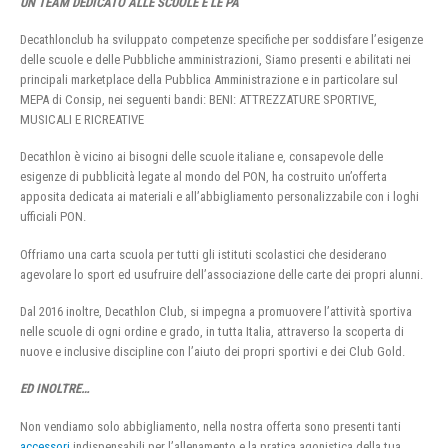
UN TEAM DEDICATO ALLE SCUOLE E LE PA
Decathlonclub ha sviluppato competenze specifiche per soddisfare l’esigenze
delle scuole e delle Pubbliche amministrazioni, Siamo presenti e abilitati nei
principali marketplace della Pubblica Amministrazione e in particolare sul
MEPA di Consip, nei seguenti bandi: BENI: ATTREZZATURE SPORTIVE,
MUSICALI E RICREATIVE
Decathlon è vicino ai bisogni delle scuole italiane e, consapevole delle
esigenze di pubblicità legate al mondo del PON, ha costruito un’offerta
apposita dedicata ai materiali e all’abbigliamento personalizzabile con i loghi
ufficiali PON.
Offriamo una carta scuola per tutti gli istituti scolastici che desiderano
agevolare lo sport ed usufruire dell’associazione delle carte dei propri alunni.
Dal 2016 inoltre, Decathlon Club, si impegna a promuovere l’attività sportiva
nelle scuole di ogni ordine e grado, in tutta Italia, attraverso la scoperta di
nuove e inclusive discipline con l’aiuto dei propri sportivi e dei Club Gold.
ED INOLTRE…
Non vendiamo solo abbigliamento, nella nostra offerta sono presenti tanti
accessori
indispensabili per l’allenamento e la pratica agonistica della tua