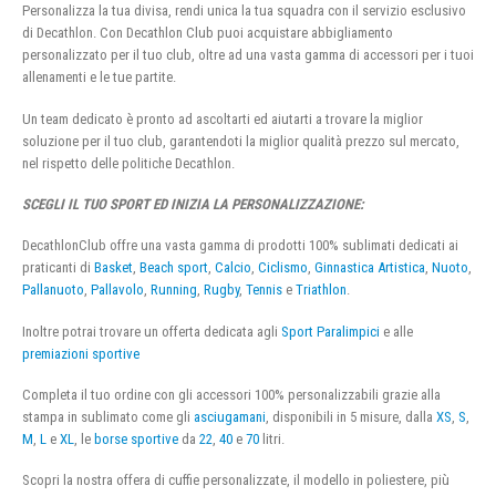
Personalizza la tua divisa, rendi unica la tua squadra con il servizio esclusivo
di Decathlon. Con Decathlon Club puoi acquistare abbigliamento
personalizzato per il tuo club, oltre ad una vasta gamma di accessori per i tuoi
allenamenti e le tue partite.
Un team dedicato è pronto ad ascoltarti ed aiutarti a trovare la miglior
soluzione per il tuo club, garantendoti la miglior qualità prezzo sul mercato,
nel rispetto delle politiche Decathlon.
SCEGLI IL TUO SPORT ED INIZIA LA PERSONALIZZAZIONE:
DecathlonClub offre una vasta gamma di prodotti 100% sublimati dedicati ai
praticanti di
Basket
,
Beach sport
,
Calcio
,
Ciclismo
,
Ginnastica Artistica
,
Nuoto
,
Pallanuoto
,
Pallavolo
,
Running
,
Rugby
,
Tennis
e
Triathlon
.
Inoltre potrai trovare un offerta dedicata agli
Sport Paralimpici
e alle
premiazioni sportive
Completa il tuo ordine con gli accessori 100% personalizzabili grazie alla
stampa in sublimato come gli
asciugamani
, disponibili in 5 misure, dalla
XS
,
S
,
M
,
L
e
XL
, le
borse sportive
da
22
,
40
e
70
litri.
Scopri la nostra offera di cuffie personalizzate, il modello in poliestere, più