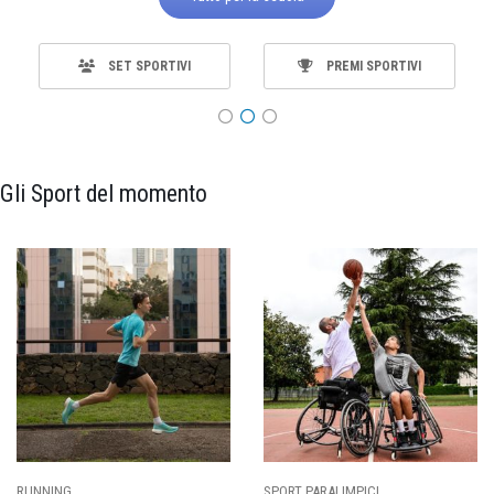
SET SPORTIVI
PREMI SPORTIVI
Gli Sport del momento
ING
SPORT PARALIMPICI
CALCI