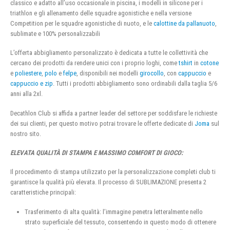
classico e adatto all’uso occasionale in piscina, i modelli in silicone per i
triathlon e gli allenamento delle squadre agonistiche e nella versione
Competition per le squadre agonistiche di nuoto, e le
calottine da pallanuoto
,
sublimate e 100% personalizzabili
L’offerta abbigliamento personalizzato è dedicata a tutte le collettività che
cercano dei prodotti da rendere unici con i proprio loghi, come
tshirt
in
cotone
e
poliestere
,
polo
e
felpe
, disponibili nei modelli
girocollo
, con
cappuccio
e
cappuccio e zip
. Tutti i prodotti abbigliamento sono ordinabili dalla taglia 5/6
anni alla 2xl.
Decathlon Club si affida a partner leader del settore per soddisfare le richieste
dei sui clienti, per questo motivo potrai trovare le offerte dedicate di
Joma
sul
nostro sito.
ELEVATA QUALITÀ DI STAMPA E MASSIMO COMFORT DI GIOCO:
Il procedimento di stampa utilizzato per la personalizzazione completi club ti
garantisce la qualità più elevata. Il processo di SUBLIMAZIONE presenta 2
caratteristiche principali:
Trasferimento di alta qualità: l’immagine penetra letteralmente nello
strato superficiale del tessuto, consentendo in questo modo di ottenere