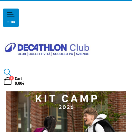
menu
0
Cart
0,00
€