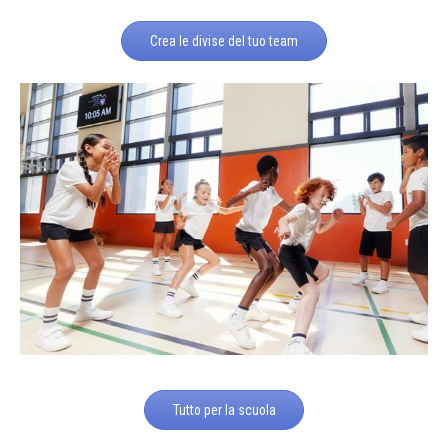
Crea le divise del tuo team
Tutto per la scuola