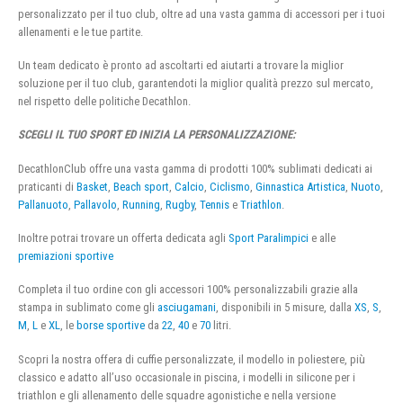
personalizzato per il tuo club, oltre ad una vasta gamma di accessori per i tuoi
allenamenti e le tue partite.
Un team dedicato è pronto ad ascoltarti ed aiutarti a trovare la miglior
soluzione per il tuo club, garantendoti la miglior qualità prezzo sul mercato,
nel rispetto delle politiche Decathlon.
SCEGLI IL TUO SPORT ED INIZIA LA PERSONALIZZAZIONE:
DecathlonClub offre una vasta gamma di prodotti 100% sublimati dedicati ai
praticanti di
Basket
,
Beach sport
,
Calcio
,
Ciclismo
,
Ginnastica Artistica
,
Nuoto
,
Pallanuoto
,
Pallavolo
,
Running
,
Rugby
,
Tennis
e
Triathlon
.
Inoltre potrai trovare un offerta dedicata agli
Sport Paralimpici
e alle
premiazioni sportive
Completa il tuo ordine con gli accessori 100% personalizzabili grazie alla
stampa in sublimato come gli
asciugamani
, disponibili in 5 misure, dalla
XS
,
S
,
M
,
L
e
XL
, le
borse sportive
da
22
,
40
e
70
litri.
Scopri la nostra offera di cuffie personalizzate, il modello in poliestere, più
classico e adatto all’uso occasionale in piscina, i modelli in silicone per i
triathlon e gli allenamento delle squadre agonistiche e nella versione