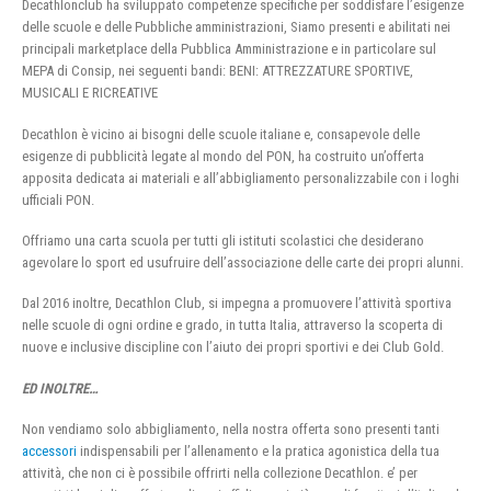
Decathlonclub ha sviluppato competenze specifiche per soddisfare l’esigenze
delle scuole e delle Pubbliche amministrazioni, Siamo presenti e abilitati nei
principali marketplace della Pubblica Amministrazione e in particolare sul
MEPA di Consip, nei seguenti bandi: BENI: ATTREZZATURE SPORTIVE,
MUSICALI E RICREATIVE
Decathlon è vicino ai bisogni delle scuole italiane e, consapevole delle
esigenze di pubblicità legate al mondo del PON, ha costruito un’offerta
apposita dedicata ai materiali e all’abbigliamento personalizzabile con i loghi
ufficiali PON.
Offriamo una carta scuola per tutti gli istituti scolastici che desiderano
agevolare lo sport ed usufruire dell’associazione delle carte dei propri alunni.
Dal 2016 inoltre, Decathlon Club, si impegna a promuovere l’attività sportiva
nelle scuole di ogni ordine e grado, in tutta Italia, attraverso la scoperta di
nuove e inclusive discipline con l’aiuto dei propri sportivi e dei Club Gold.
ED INOLTRE…
Non vendiamo solo abbigliamento, nella nostra offerta sono presenti tanti
accessori
indispensabili per l’allenamento e la pratica agonistica della tua
attività, che non ci è possibile offrirti nella collezione Decathlon. e’ per