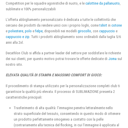
Competition per le squadre agonistiche di nuoto, e le
calottine da pallanuoto
,
sublimate e 100% personalizzabili
L’offerta abbigliamento personalizzato è dedicata a tutte le collettività che
cercano dei prodotti da rendere unici con i proprio loghi, come
tshirt
in
cotone
e
poliestere
,
polo
e
felpe
, disponibili nei modelli
girocollo
, con
cappuccio
e
cappuccio e zip
. Tutti i prodotti abbigliamento sono ordinabili dalla taglia 5/6
anni alla 2xl.
Decathlon Club si affida a partner leader del settore per soddisfare le richieste
dei sui clienti, per questo motivo potrai trovare le offerte dedicate di
Joma
sul
nostro sito.
ELEVATA QUALITÀ DI STAMPA E MASSIMO COMFORT DI GIOCO:
Il procedimento di stampa utilizzato per la personalizzazione completi club ti
garantisce la qualità più elevata. Il processo di SUBLIMAZIONE presenta 2
caratteristiche principali:
Trasferimento di alta qualità: l’immagine penetra letteralmente nello
strato superficiale del tessuto, consentendo in questo modo di ottenere
un prodotto perfettamente omogeneo a contatto con la pelle
(contrariamente alla tecnica del flocking, in cui l’immagine è applicata al