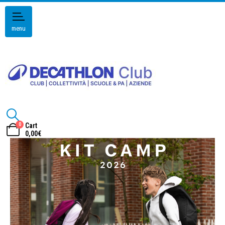
menu
0
Cart
0,00
€