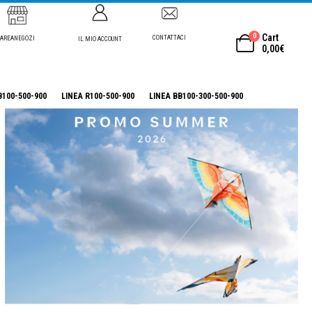
0
Cart
CONTATTACI
AREANEGOZI
IL MIO ACCOUNT
0,00
€
B100-500-900
LINEA R100-500-900
LINEA BB100-300-500-900