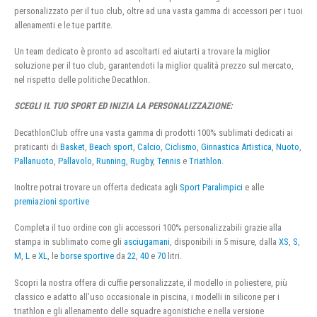
personalizzato per il tuo club, oltre ad una vasta gamma di accessori per i tuoi
allenamenti e le tue partite.
Un team dedicato è pronto ad ascoltarti ed aiutarti a trovare la miglior
soluzione per il tuo club, garantendoti la miglior qualità prezzo sul mercato,
nel rispetto delle politiche Decathlon.
SCEGLI IL TUO SPORT ED INIZIA LA PERSONALIZZAZIONE:
DecathlonClub offre una vasta gamma di prodotti 100% sublimati dedicati ai
praticanti di
Basket
,
Beach sport
,
Calcio
,
Ciclismo
,
Ginnastica Artistica
,
Nuoto
,
Pallanuoto
,
Pallavolo
,
Running
,
Rugby
,
Tennis
e
Triathlon
.
Inoltre potrai trovare un offerta dedicata agli
Sport Paralimpici
e alle
premiazioni sportive
Completa il tuo ordine con gli accessori 100% personalizzabili grazie alla
stampa in sublimato come gli
asciugamani
, disponibili in 5 misure, dalla
XS
,
S
,
M
,
L
e
XL
, le
borse sportive
da
22
,
40
e
70
litri.
Scopri la nostra offera di cuffie personalizzate, il modello in poliestere, più
classico e adatto all’uso occasionale in piscina, i modelli in silicone per i
triathlon e gli allenamento delle squadre agonistiche e nella versione