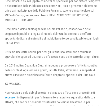
Decathlonclub ha sviluppato competenze specifiche per soddisfare l’esigenze
delle scuole e delle Pubbliche amministrazioni, Siamo presenti e abilitati nei
principali marketplace della Pubblica Amministrazione e in particolare sul
MEPA di Consip, nei seguenti bandi: BENI: ATTREZZATURE SPORTIVE,
MUSICALI E RICREATIVE
Decathlon è vicino ai bisogni delle scuole italiane e, consapevole delle
esigenze di pubblicità legate al mondo del PON, ha costruito un’offerta
apposita dedicata ai materiali e all’abbigliamento personalizzabile con i loghi
ufficiali PON.
Offriamo una carta scuola per tutti gli istituti scolastici che desiderano
agevolare lo sport ed usufruire dell’associazione delle carte dei propri alunni.
Dal 2016 inoltre, Decathlon Club, si impegna a promuovere l’attività sportiva
nelle scuole di ogni ordine e grado, in tutta Italia, attraverso la scoperta di
nuove e inclusive discipline con l’aiuto dei propri sportivi e dei Club Gold.
ED INOLTRE…
Non vendiamo solo abbigliamento, nella nostra offerta sono presenti tanti
accessori
indispensabili per l’allenamento e la pratica agonistica della tua
attività, che non ci è possibile offrirti nella collezione Decathlon. e’ per