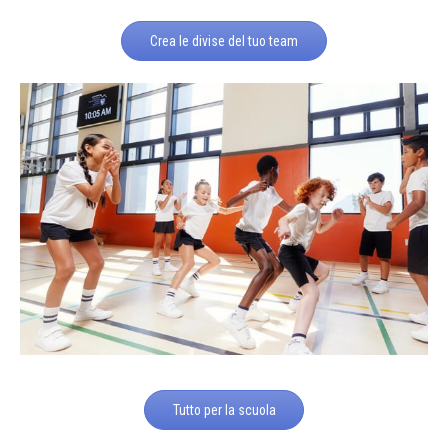
Crea le divise del tuo team
Tutto per la scuola