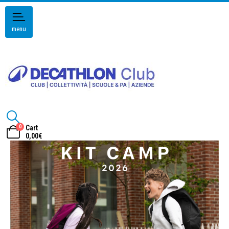
menu
0
Cart
0,00
€