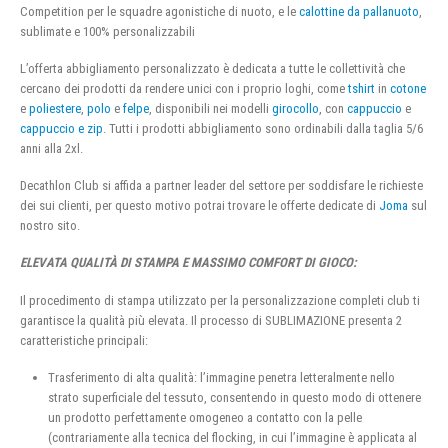
Competition per le squadre agonistiche di nuoto, e le
calottine da pallanuoto
,
sublimate e 100% personalizzabili
L’offerta abbigliamento personalizzato è dedicata a tutte le collettività che
cercano dei prodotti da rendere unici con i proprio loghi, come
tshirt
in
cotone
e
poliestere
,
polo
e
felpe
, disponibili nei modelli
girocollo
, con
cappuccio
e
cappuccio e zip
. Tutti i prodotti abbigliamento sono ordinabili dalla taglia 5/6
anni alla 2xl.
Decathlon Club si affida a partner leader del settore per soddisfare le richieste
dei sui clienti, per questo motivo potrai trovare le offerte dedicate di
Joma
sul
nostro sito.
ELEVATA QUALITÀ DI STAMPA E MASSIMO COMFORT DI GIOCO:
Il procedimento di stampa utilizzato per la personalizzazione completi club ti
garantisce la qualità più elevata. Il processo di SUBLIMAZIONE presenta 2
caratteristiche principali:
Trasferimento di alta qualità: l’immagine penetra letteralmente nello
strato superficiale del tessuto, consentendo in questo modo di ottenere
un prodotto perfettamente omogeneo a contatto con la pelle
(contrariamente alla tecnica del flocking, in cui l’immagine è applicata al