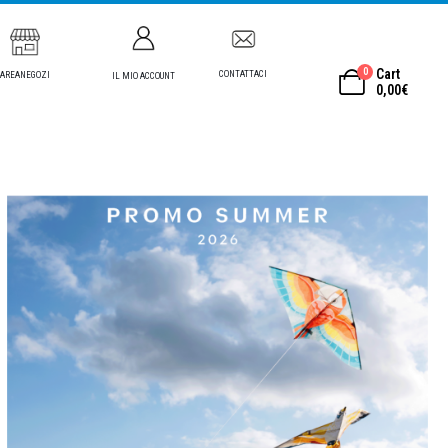
0
Cart
CONTATTACI
AREANEGOZI
IL MIO ACCOUNT
0,00
€