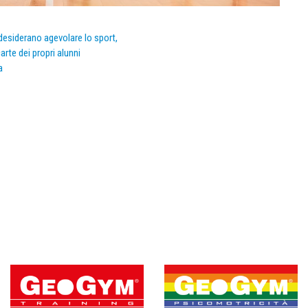
e desiderano agevolare lo sport,
arte dei propri alunni
a