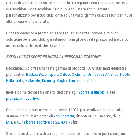
Personalizza la tua divisa, rendi unica la tua squadra con il servizio esclusivo
di Decathlon. Con Decathlon Club puoi acquistare abbigliamento
personalizzato per il tuo club, oltre ad una vasta gamma di accessori per i tuoi
allenamenti e le tue partite.
Un team dedicato è pronto ad ascoltarti ed aiutarti a trovare la miglior
soluzione per il tuo club, garantendoti la miglior qualità prezzo sul mercato,
nel rispetto delle politiche Decathlon.
SCEGLI IL TUO SPORT ED INIZIA LA PERSONALIZZAZIONE:
DecathlonClub offre una vasta gamma di prodotti 100% sublimati dedicati ai
praticanti di
Basket
,
Beach sport
,
Calcio
,
Ciclismo
,
Ginnastica Artistica
,
Nuoto
,
Pallanuoto
,
Pallavolo
,
Running
,
Rugby
,
Tennis
e
Triathlon
.
Inoltre potrai trovare un offerta dedicata agli
Sport Paralimpici
e alle
premiazioni sportive
Completa il tuo ordine con gli accessori 100% personalizzabili grazie alla
stampa in sublimato come gli
asciugamani
, disponibili in 5 misure, dalla
XS
,
S
,
M
,
L
e
XL
, le
borse sportive
da
22
,
40
e
70
litri.
Scopri la nostra offera di cuffie personalizzate, il modello in poliestere, più