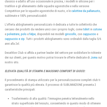
classico e adatto all’uso occasionale in piscina, i modelli in silicone per i
triathlon e gli allenamento delle squadre agonistiche e nella versione
Competition per le squadre agonistiche di nuoto, e le
calottine da pallanuoto
,
sublimate e 100% personalizzabili
L’offerta abbigliamento personalizzato è dedicata a tutte le collettività che
cercano dei prodotti da rendere unici con i proprio loghi, come
tshirt
in
cotone
e
poliestere
,
polo
e
felpe
, disponibili nei modelli
girocollo
, con
cappuccio
e
cappuccio e zip
. Tutti i prodotti abbigliamento sono ordinabili dalla taglia 5/6
anni alla 2xl.
Decathlon Club si affida a partner leader del settore per soddisfare le richieste
dei sui clienti, per questo motivo potrai trovare le offerte dedicate di
Joma
sul
nostro sito.
ELEVATA QUALITÀ DI STAMPA E MASSIMO COMFORT DI GIOCO:
Il procedimento di stampa utilizzato per la personalizzazione completi club ti
garantisce la qualità più elevata. Il processo di SUBLIMAZIONE presenta 2
caratteristiche principali:
Trasferimento di alta qualità: l’immagine penetra letteralmente nello
strato superficiale del tessuto, consentendo in questo modo di ottenere