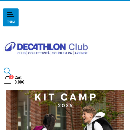
menu
0
Cart
0,00
€