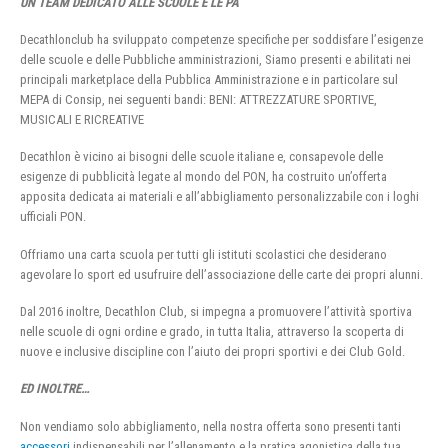
UN TEAM DEDICATO ALLE SCUOLE E LE PA
Decathlonclub ha sviluppato competenze specifiche per soddisfare l’esigenze
delle scuole e delle Pubbliche amministrazioni, Siamo presenti e abilitati nei
principali marketplace della Pubblica Amministrazione e in particolare sul
MEPA di Consip, nei seguenti bandi: BENI: ATTREZZATURE SPORTIVE,
MUSICALI E RICREATIVE
Decathlon è vicino ai bisogni delle scuole italiane e, consapevole delle
esigenze di pubblicità legate al mondo del PON, ha costruito un’offerta
apposita dedicata ai materiali e all’abbigliamento personalizzabile con i loghi
ufficiali PON.
Offriamo una carta scuola per tutti gli istituti scolastici che desiderano
agevolare lo sport ed usufruire dell’associazione delle carte dei propri alunni.
Dal 2016 inoltre, Decathlon Club, si impegna a promuovere l’attività sportiva
nelle scuole di ogni ordine e grado, in tutta Italia, attraverso la scoperta di
nuove e inclusive discipline con l’aiuto dei propri sportivi e dei Club Gold.
ED INOLTRE…
Non vendiamo solo abbigliamento, nella nostra offerta sono presenti tanti
accessori
indispensabili per l’allenamento e la pratica agonistica della tua