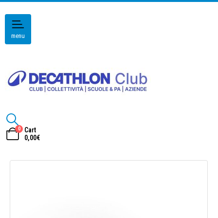
menu
0
Cart
0,00
€