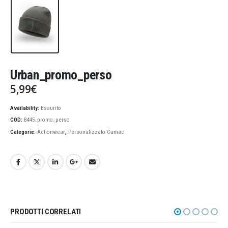
Urban_promo_perso
5,99
€
Availability:
Esaurito
COD:
B445_promo_perso
Categorie:
Actionwear
,
Personalizzato Camac
PRODOTTI CORRELATI