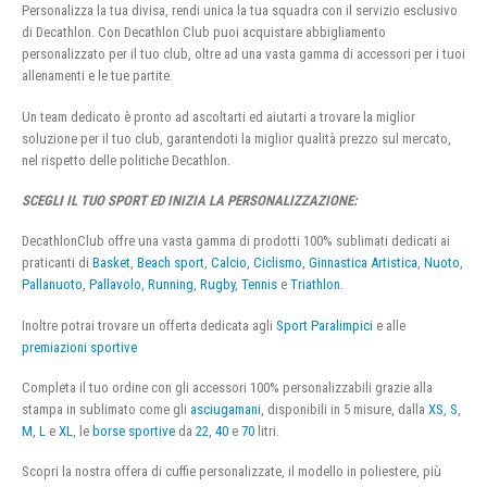
Personalizza la tua divisa, rendi unica la tua squadra con il servizio esclusivo
di Decathlon. Con Decathlon Club puoi acquistare abbigliamento
personalizzato per il tuo club, oltre ad una vasta gamma di accessori per i tuoi
allenamenti e le tue partite.
Un team dedicato è pronto ad ascoltarti ed aiutarti a trovare la miglior
soluzione per il tuo club, garantendoti la miglior qualità prezzo sul mercato,
nel rispetto delle politiche Decathlon.
SCEGLI IL TUO SPORT ED INIZIA LA PERSONALIZZAZIONE:
DecathlonClub offre una vasta gamma di prodotti 100% sublimati dedicati ai
praticanti di
Basket
,
Beach sport
,
Calcio
,
Ciclismo
,
Ginnastica Artistica
,
Nuoto
,
Pallanuoto
,
Pallavolo
,
Running
,
Rugby
,
Tennis
e
Triathlon
.
Inoltre potrai trovare un offerta dedicata agli
Sport Paralimpici
e alle
premiazioni sportive
Completa il tuo ordine con gli accessori 100% personalizzabili grazie alla
stampa in sublimato come gli
asciugamani
, disponibili in 5 misure, dalla
XS
,
S
,
M
,
L
e
XL
, le
borse sportive
da
22
,
40
e
70
litri.
Scopri la nostra offera di cuffie personalizzate, il modello in poliestere, più