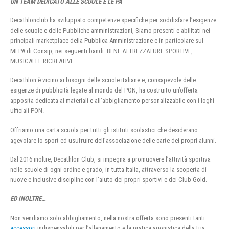
UN TEAM DEDICATO ALLE SCUOLE E LE PA
Decathlonclub ha sviluppato competenze specifiche per soddisfare l’esigenze
delle scuole e delle Pubbliche amministrazioni, Siamo presenti e abilitati nei
principali marketplace della Pubblica Amministrazione e in particolare sul
MEPA di Consip, nei seguenti bandi: BENI: ATTREZZATURE SPORTIVE,
MUSICALI E RICREATIVE
Decathlon è vicino ai bisogni delle scuole italiane e, consapevole delle
esigenze di pubblicità legate al mondo del PON, ha costruito un’offerta
apposita dedicata ai materiali e all’abbigliamento personalizzabile con i loghi
ufficiali PON.
Offriamo una carta scuola per tutti gli istituti scolastici che desiderano
agevolare lo sport ed usufruire dell’associazione delle carte dei propri alunni.
Dal 2016 inoltre, Decathlon Club, si impegna a promuovere l’attività sportiva
nelle scuole di ogni ordine e grado, in tutta Italia, attraverso la scoperta di
nuove e inclusive discipline con l’aiuto dei propri sportivi e dei Club Gold.
ED INOLTRE…
Non vendiamo solo abbigliamento, nella nostra offerta sono presenti tanti
accessori
indispensabili per l’allenamento e la pratica agonistica della tua