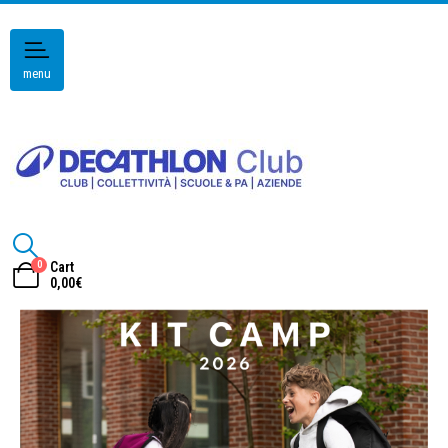
menu
0
Cart
0,00
€