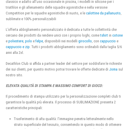
classico e adatto all’uso occasionale in piscina, i modelli in silicone per i
triathlon e gli allenamento delle squadre agonistiche e nella versione
Competition per le squadre agonistiche di nuoto, e le
calottine da pallanuoto
,
sublimate e 100% personalizzabili
L’offerta abbigliamento personalizzato è dedicata a tutte le collettività che
cercano dei prodotti da rendere unici con i proprio loghi, come
tshirt
in
cotone
e
poliestere
,
polo
e
felpe
, disponibili nei modelli
girocollo
, con
cappuccio
e
cappuccio e zip
. Tutti i prodotti abbigliamento sono ordinabili dalla taglia 5/6
anni alla 2xl.
Decathlon Club si affida a partner leader del settore per soddisfare le richieste
dei sui clienti, per questo motivo potrai trovare le offerte dedicate di
Joma
sul
nostro sito.
ELEVATA QUALITÀ DI STAMPA E MASSIMO COMFORT DI GIOCO:
Il procedimento di stampa utilizzato per la personalizzazione completi club ti
garantisce la qualità più elevata. Il processo di SUBLIMAZIONE presenta 2
caratteristiche principali:
Trasferimento di alta qualità: l’immagine penetra letteralmente nello
strato superficiale del tessuto, consentendo in questo modo di ottenere