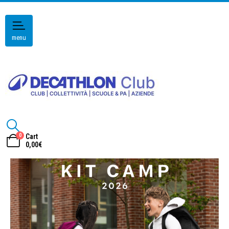
menu
0
Cart
0,00
€