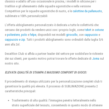
classico e adatto all’uso occasionale in piscina, i modelli in silicone per i
triathlon e gli allenamento delle squadre agonistiche e nella versione
Competition per le squadre agonistiche di nuoto, e le
calottine da pallanuoto
,
sublimate e 100% personalizzabili
L’offerta abbigliamento personalizzato è dedicata a tutte le collettività che
cercano dei prodotti da rendere unici con i proprio loghi, come
tshirt
in
cotone
e
poliestere
,
polo
e
felpe
, disponibili nei modelli
girocollo
, con
cappuccio
e
cappuccio e zip
. Tutti i prodotti abbigliamento sono ordinabili dalla taglia 5/6
anni alla 2xl.
Decathlon Club si affida a partner leader del settore per soddisfare le richieste
dei sui clienti, per questo motivo potrai trovare le offerte dedicate di
Joma
sul
nostro sito.
ELEVATA QUALITÀ DI STAMPA E MASSIMO COMFORT DI GIOCO:
Il procedimento di stampa utilizzato per la personalizzazione completi club ti
garantisce la qualità più elevata. Il processo di SUBLIMAZIONE presenta 2
caratteristiche principali:
Trasferimento di alta qualità: l’immagine penetra letteralmente nello
strato superficiale del tessuto, consentendo in questo modo di ottenere