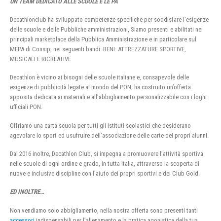
UN TEAM DEDICATO ALLE SCUOLE E LE PA
Decathlonclub ha sviluppato competenze specifiche per soddisfare l’esigenze
delle scuole e delle Pubbliche amministrazioni, Siamo presenti e abilitati nei
principali marketplace della Pubblica Amministrazione e in particolare sul
MEPA di Consip, nei seguenti bandi: BENI: ATTREZZATURE SPORTIVE,
MUSICALI E RICREATIVE
Decathlon è vicino ai bisogni delle scuole italiane e, consapevole delle
esigenze di pubblicità legate al mondo del PON, ha costruito un’offerta
apposita dedicata ai materiali e all’abbigliamento personalizzabile con i loghi
ufficiali PON.
Offriamo una carta scuola per tutti gli istituti scolastici che desiderano
agevolare lo sport ed usufruire dell’associazione delle carte dei propri alunni.
Dal 2016 inoltre, Decathlon Club, si impegna a promuovere l’attività sportiva
nelle scuole di ogni ordine e grado, in tutta Italia, attraverso la scoperta di
nuove e inclusive discipline con l’aiuto dei propri sportivi e dei Club Gold.
ED INOLTRE…
Non vendiamo solo abbigliamento, nella nostra offerta sono presenti tanti
accessori
indispensabili per l’allenamento e la pratica agonistica della tua