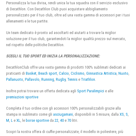
Personalizza la tua divisa, rendi unica la tua squadra con il servizio esclusivo
di Decathlon. Con Decathlon Club puoi acquistare abbigliamento
personalizzato per il tuo club, oltre ad una vasta gamma di accessori per i tuoi
allenamenti e le tue partite.
Un team dedicato è pronto ad ascoltarti ed aiutarti a trovare la miglior
soluzione per il tuo club, garantendoti la miglior qualità prezzo sul mercato,
nel rispetto delle politiche Decathlon.
SCEGLI IL TUO SPORT ED INIZIA LA PERSONALIZZAZIONE:
DecathlonClub offre una vasta gamma di prodotti 100% sublimati dedicati ai
praticanti di
Basket
,
Beach sport
,
Calcio
,
Ciclismo
,
Ginnastica Artistica
,
Nuoto
,
Pallanuoto
,
Pallavolo
,
Running
,
Rugby
,
Tennis
e
Triathlon
.
Inoltre potrai trovare un offerta dedicata agli
Sport Paralimpici
e alle
premiazioni sportive
Completa il tuo ordine con gli accessori 100% personalizzabili grazie alla
stampa in sublimato come gli
asciugamani
, disponibili in 5 misure, dalla
XS
,
S
,
M
,
L
e
XL
, le
borse sportive
da
22
,
40
e
70
litri.
Scopri la nostra offera di cuffie personalizzate, il modello in poliestere, più