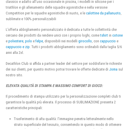
classico e adatto all’uso occasionale in piscina, i modelli in silicone per i
triathlon e gli allenamento delle squadre agonistiche e nella versione
Competition per le squadre agonistiche di nuoto, e le
calottine da pallanuoto
,
sublimate e 100% personalizzabili
L’offerta abbigliamento personalizzato è dedicata a tutte le collettività che
cercano dei prodotti da rendere unici con i proprio loghi, come
tshirt
in
cotone
e
poliestere
,
polo
e
felpe
, disponibili nei modelli
girocollo
, con
cappuccio
e
cappuccio e zip
. Tutti i prodotti abbigliamento sono ordinabili dalla taglia 5/6
anni alla 2xl.
Decathlon Club si affida a partner leader del settore per soddisfare le richieste
dei sui clienti, per questo motivo potrai trovare le offerte dedicate di
Joma
sul
nostro sito.
ELEVATA QUALITÀ DI STAMPA E MASSIMO COMFORT DI GIOCO:
Il procedimento di stampa utilizzato per la personalizzazione completi club ti
garantisce la qualità più elevata. Il processo di SUBLIMAZIONE presenta 2
caratteristiche principali:
Trasferimento di alta qualità: l’immagine penetra letteralmente nello
strato superficiale del tessuto, consentendo in questo modo di ottenere