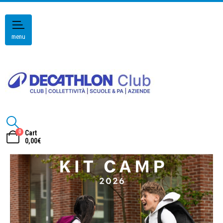
menu
0
Cart
0,00
€