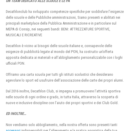
UN TEAM DEDICATO ALLE SCUOLE E LE PA
Decathlonclub ha sviluppato competenze specifiche per soddisfare l’esigenze
delle scuole e delle Pubbliche amministrazioni, Siamo presenti e abilitati nei
principali marketplace della Pubblica Amministrazione e in particolare sul
MEPA di Consip, nei seguenti bandi: BENI: ATTREZZATURE SPORTIVE,
MUSICALI E RICREATIVE
Decathlon è vicino ai bisogni delle scuole italiane e, consapevole delle
esigenze di pubblicità legate al mondo del PON, ha costruito un’offerta
apposita dedicata ai materiali e all’abbigliamento personalizzabile con i loghi
ufficiali PON.
Offriamo una carta scuola per tutti gli istituti scolastici che desiderano
agevolare lo sport ed usufruire dell’associazione delle carte dei propri alunni.
Dal 2016 inoltre, Decathlon Club, si impegna a promuovere l’attività sportiva
nelle scuole di ogni ordine e grado, in tutta Italia, attraverso la scoperta di
nuove e inclusive discipline con l’aiuto dei propri sportivi e dei Club Gold.
ED INOLTRE…
Non vendiamo solo abbigliamento, nella nostra offerta sono presenti tanti
accessori
indispensabili per l’allenamento e la pratica agonistica della tua