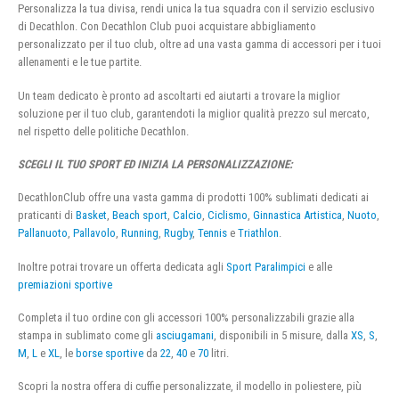
Personalizza la tua divisa, rendi unica la tua squadra con il servizio esclusivo
di Decathlon. Con Decathlon Club puoi acquistare abbigliamento
personalizzato per il tuo club, oltre ad una vasta gamma di accessori per i tuoi
allenamenti e le tue partite.
Un team dedicato è pronto ad ascoltarti ed aiutarti a trovare la miglior
soluzione per il tuo club, garantendoti la miglior qualità prezzo sul mercato,
nel rispetto delle politiche Decathlon.
SCEGLI IL TUO SPORT ED INIZIA LA PERSONALIZZAZIONE:
DecathlonClub offre una vasta gamma di prodotti 100% sublimati dedicati ai
praticanti di
Basket
,
Beach sport
,
Calcio
,
Ciclismo
,
Ginnastica Artistica
,
Nuoto
,
Pallanuoto
,
Pallavolo
,
Running
,
Rugby
,
Tennis
e
Triathlon
.
Inoltre potrai trovare un offerta dedicata agli
Sport Paralimpici
e alle
premiazioni sportive
Completa il tuo ordine con gli accessori 100% personalizzabili grazie alla
stampa in sublimato come gli
asciugamani
, disponibili in 5 misure, dalla
XS
,
S
,
M
,
L
e
XL
, le
borse sportive
da
22
,
40
e
70
litri.
Scopri la nostra offera di cuffie personalizzate, il modello in poliestere, più