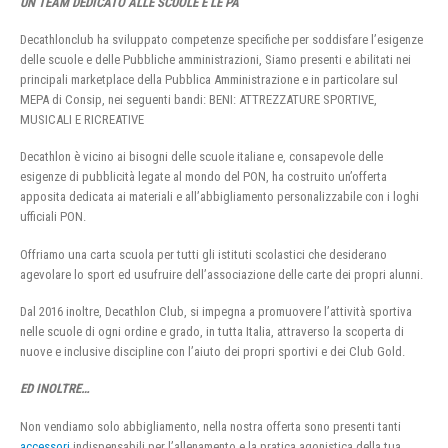
UN TEAM DEDICATO ALLE SCUOLE E LE PA
Decathlonclub ha sviluppato competenze specifiche per soddisfare l’esigenze
delle scuole e delle Pubbliche amministrazioni, Siamo presenti e abilitati nei
principali marketplace della Pubblica Amministrazione e in particolare sul
MEPA di Consip, nei seguenti bandi: BENI: ATTREZZATURE SPORTIVE,
MUSICALI E RICREATIVE
Decathlon è vicino ai bisogni delle scuole italiane e, consapevole delle
esigenze di pubblicità legate al mondo del PON, ha costruito un’offerta
apposita dedicata ai materiali e all’abbigliamento personalizzabile con i loghi
ufficiali PON.
Offriamo una carta scuola per tutti gli istituti scolastici che desiderano
agevolare lo sport ed usufruire dell’associazione delle carte dei propri alunni.
Dal 2016 inoltre, Decathlon Club, si impegna a promuovere l’attività sportiva
nelle scuole di ogni ordine e grado, in tutta Italia, attraverso la scoperta di
nuove e inclusive discipline con l’aiuto dei propri sportivi e dei Club Gold.
ED INOLTRE…
Non vendiamo solo abbigliamento, nella nostra offerta sono presenti tanti
accessori
indispensabili per l’allenamento e la pratica agonistica della tua