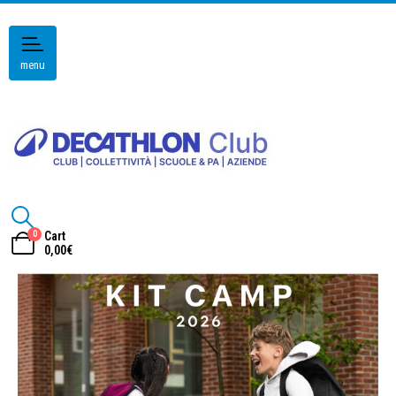
menu
0
Cart
0,00
€