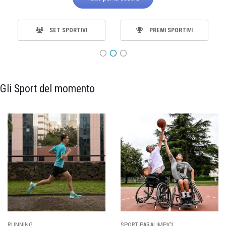
SET SPORTIVI
PREMI SPORTIVI
Gli Sport del momento
CI
CALCIO
BASKET