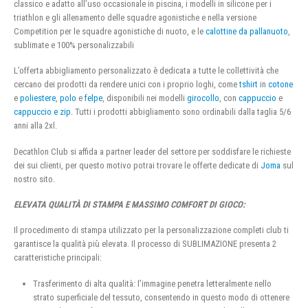
classico e adatto all’uso occasionale in piscina, i modelli in silicone per i
triathlon e gli allenamento delle squadre agonistiche e nella versione
Competition per le squadre agonistiche di nuoto, e le
calottine da pallanuoto
,
sublimate e 100% personalizzabili
L’offerta abbigliamento personalizzato è dedicata a tutte le collettività che
cercano dei prodotti da rendere unici con i proprio loghi, come
tshirt
in
cotone
e
poliestere
,
polo
e
felpe
, disponibili nei modelli
girocollo
, con
cappuccio
e
cappuccio e zip
. Tutti i prodotti abbigliamento sono ordinabili dalla taglia 5/6
anni alla 2xl.
Decathlon Club si affida a partner leader del settore per soddisfare le richieste
dei sui clienti, per questo motivo potrai trovare le offerte dedicate di
Joma
sul
nostro sito.
ELEVATA QUALITÀ DI STAMPA E MASSIMO COMFORT DI GIOCO:
Il procedimento di stampa utilizzato per la personalizzazione completi club ti
garantisce la qualità più elevata. Il processo di SUBLIMAZIONE presenta 2
caratteristiche principali:
Trasferimento di alta qualità: l’immagine penetra letteralmente nello
strato superficiale del tessuto, consentendo in questo modo di ottenere