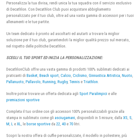
Personalizza la tua divisa, rendi unica la tua squadra con il servizio esclusivo
di Decathlon. Con Decathlon Club puoi acquistare abbigliamento
personalizzato per il tuo club, oltre ad una vasta gamma di accessori per i tuoi
allenamenti e le tue partite.
Un team dedicato è pronto ad ascoltarti ed aiutarti a trovare la miglior
soluzione per il tuo club, garantendoti la miglior qualità prezzo sul mercato,
nel rispetto delle politiche Decathlon.
SCEGLI IL TUO SPORT ED INIZIA LA PERSONALIZZAZIONE:
DecathlonClub offre una vasta gamma di prodotti 100% sublimati dedicati ai
praticanti di
Basket
,
Beach sport
,
Calcio
,
Ciclismo
,
Ginnastica Artistica
,
Nuoto
,
Pallanuoto
,
Pallavolo
,
Running
,
Rugby
,
Tennis
e
Triathlon
.
Inoltre potrai trovare un offerta dedicata agli
Sport Paralimpici
e alle
premiazioni sportive
Completa il tuo ordine con gli accessori 100% personalizzabili grazie alla
stampa in sublimato come gli
asciugamani
, disponibili in 5 misure, dalla
XS
,
S
,
M
,
L
e
XL
, le
borse sportive
da
22
,
40
e
70
litri.
Scopri la nostra offera di cuffie personalizzate, il modello in poliestere, più