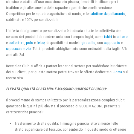
classico e adatto all’uso occasionale in piscina, i modelli in silicone per i
triathlon e gli allenamento delle squadre agonistiche e nella versione
Competition per le squadre agonistiche di nuoto, e le
calottine da pallanuoto
,
sublimate e 100% personalizzabili
L’offerta abbigliamento personalizzato è dedicata a tutte le collettività che
cercano dei prodotti da rendere unici con i proprio loghi, come
tshirt
in
cotone
e
poliestere
,
polo
e
felpe
, disponibili nei modelli
girocollo
, con
cappuccio
e
cappuccio e zip
. Tutti i prodotti abbigliamento sono ordinabili dalla taglia 5/6
anni alla 2xl.
Decathlon Club si affida a partner leader del settore per soddisfare le richieste
dei sui clienti, per questo motivo potrai trovare le offerte dedicate di
Joma
sul
nostro sito.
ELEVATA QUALITÀ DI STAMPA E MASSIMO COMFORT DI GIOCO:
Il procedimento di stampa utilizzato per la personalizzazione completi club ti
garantisce la qualità più elevata. Il processo di SUBLIMAZIONE presenta 2
caratteristiche principali:
Trasferimento di alta qualità: l’immagine penetra letteralmente nello
strato superficiale del tessuto, consentendo in questo modo di ottenere