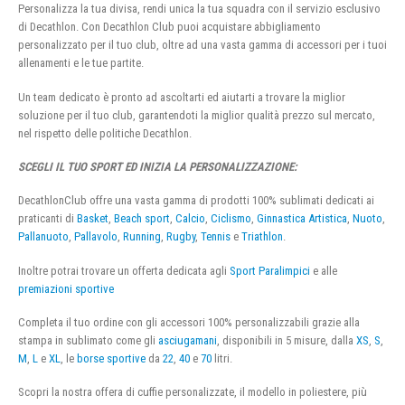
Personalizza la tua divisa, rendi unica la tua squadra con il servizio esclusivo
di Decathlon. Con Decathlon Club puoi acquistare abbigliamento
personalizzato per il tuo club, oltre ad una vasta gamma di accessori per i tuoi
allenamenti e le tue partite.
Un team dedicato è pronto ad ascoltarti ed aiutarti a trovare la miglior
soluzione per il tuo club, garantendoti la miglior qualità prezzo sul mercato,
nel rispetto delle politiche Decathlon.
SCEGLI IL TUO SPORT ED INIZIA LA PERSONALIZZAZIONE:
DecathlonClub offre una vasta gamma di prodotti 100% sublimati dedicati ai
praticanti di
Basket
,
Beach sport
,
Calcio
,
Ciclismo
,
Ginnastica Artistica
,
Nuoto
,
Pallanuoto
,
Pallavolo
,
Running
,
Rugby
,
Tennis
e
Triathlon
.
Inoltre potrai trovare un offerta dedicata agli
Sport Paralimpici
e alle
premiazioni sportive
Completa il tuo ordine con gli accessori 100% personalizzabili grazie alla
stampa in sublimato come gli
asciugamani
, disponibili in 5 misure, dalla
XS
,
S
,
M
,
L
e
XL
, le
borse sportive
da
22
,
40
e
70
litri.
Scopri la nostra offera di cuffie personalizzate, il modello in poliestere, più