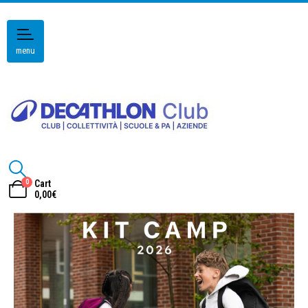
menu
0
Cart
0,00
€