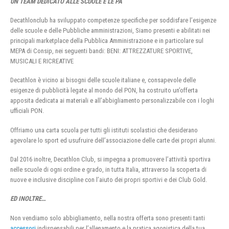
UN TEAM DEDICATO ALLE SCUOLE E LE PA
Decathlonclub ha sviluppato competenze specifiche per soddisfare l’esigenze
delle scuole e delle Pubbliche amministrazioni, Siamo presenti e abilitati nei
principali marketplace della Pubblica Amministrazione e in particolare sul
MEPA di Consip, nei seguenti bandi: BENI: ATTREZZATURE SPORTIVE,
MUSICALI E RICREATIVE
Decathlon è vicino ai bisogni delle scuole italiane e, consapevole delle
esigenze di pubblicità legate al mondo del PON, ha costruito un’offerta
apposita dedicata ai materiali e all’abbigliamento personalizzabile con i loghi
ufficiali PON.
Offriamo una carta scuola per tutti gli istituti scolastici che desiderano
agevolare lo sport ed usufruire dell’associazione delle carte dei propri alunni.
Dal 2016 inoltre, Decathlon Club, si impegna a promuovere l’attività sportiva
nelle scuole di ogni ordine e grado, in tutta Italia, attraverso la scoperta di
nuove e inclusive discipline con l’aiuto dei propri sportivi e dei Club Gold.
ED INOLTRE…
Non vendiamo solo abbigliamento, nella nostra offerta sono presenti tanti
accessori
indispensabili per l’allenamento e la pratica agonistica della tua