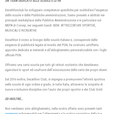
UN TEAM DEDICATO ALLE SCUOLE E LE PA
Decathlonclub ha sviluppato competenze specifiche per soddisfare l’esigenze
delle scuole e delle Pubbliche amministrazioni, Siamo presenti e abilitati nei
principali marketplace della Pubblica Amministrazione e in particolare sul
MEPA di Consip, nei seguenti bandi: BENI: ATTREZZATURE SPORTIVE,
MUSICALI E RICREATIVE
Decathlon è vicino ai bisogni delle scuole italiane e, consapevole delle
esigenze di pubblicità legate al mondo del PON, ha costruito un’offerta
apposita dedicata ai materiali e all’abbigliamento personalizzabile con i loghi
ufficiali PON.
Offriamo una carta scuola per tutti gli istituti scolastici che desiderano
agevolare lo sport ed usufruire dell’associazione delle carte dei propri alunni.
Dal 2016 inoltre, Decathlon Club, si impegna a promuovere l’attività sportiva
nelle scuole di ogni ordine e grado, in tutta Italia, attraverso la scoperta di
nuove e inclusive discipline con l’aiuto dei propri sportivi e dei Club Gold.
ED INOLTRE…
Non vendiamo solo abbigliamento, nella nostra offerta sono presenti tanti
accessori
indispensabili per l’allenamento e la pratica agonistica della tua