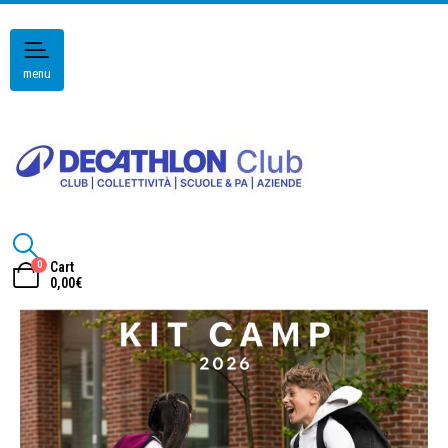
menu
0
Cart
0,00
€