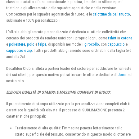
classico e adatto all’uso occasionale in piscina, i modelli in silicone per i
triathlon e gli allenamento delle squadre agonistiche e nella versione
Competition per le squadre agonistiche di nuoto, e le
calottine da pallanuoto
,
sublimate e 100% personalizzabili
L’offerta abbigliamento personalizzato è dedicata a tutte le collettività che
cercano dei prodotti da rendere unici con i proprio loghi, come
tshirt
in
cotone
e
poliestere
,
polo
e
felpe
, disponibili nei modelli
girocollo
, con
cappuccio
e
cappuccio e zip
. Tutti i prodotti abbigliamento sono ordinabili dalla taglia 5/6
anni alla 2xl.
Decathlon Club si affida a partner leader del settore per soddisfare le richieste
dei sui clienti, per questo motivo potrai trovare le offerte dedicate di
Joma
sul
nostro sito.
ELEVATA QUALITÀ DI STAMPA E MASSIMO COMFORT DI GIOCO:
Il procedimento di stampa utilizzato per la personalizzazione completi club ti
garantisce la qualità più elevata. Il processo di SUBLIMAZIONE presenta 2
caratteristiche principali:
Trasferimento di alta qualità: l’immagine penetra letteralmente nello
strato superficiale del tessuto, consentendo in questo modo di ottenere