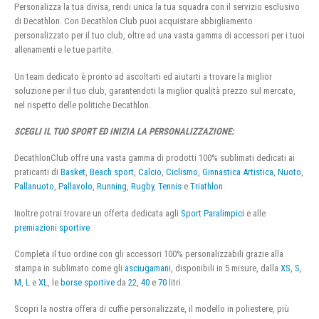
Personalizza la tua divisa, rendi unica la tua squadra con il servizio esclusivo
di Decathlon. Con Decathlon Club puoi acquistare abbigliamento
personalizzato per il tuo club, oltre ad una vasta gamma di accessori per i tuoi
allenamenti e le tue partite.
Un team dedicato è pronto ad ascoltarti ed aiutarti a trovare la miglior
soluzione per il tuo club, garantendoti la miglior qualità prezzo sul mercato,
nel rispetto delle politiche Decathlon.
SCEGLI IL TUO SPORT ED INIZIA LA PERSONALIZZAZIONE:
DecathlonClub offre una vasta gamma di prodotti 100% sublimati dedicati ai
praticanti di
Basket
,
Beach sport
,
Calcio
,
Ciclismo
,
Ginnastica Artistica
,
Nuoto
,
Pallanuoto
,
Pallavolo
,
Running
,
Rugby
,
Tennis
e
Triathlon
.
Inoltre potrai trovare un offerta dedicata agli
Sport Paralimpici
e alle
premiazioni sportive
Completa il tuo ordine con gli accessori 100% personalizzabili grazie alla
stampa in sublimato come gli
asciugamani
, disponibili in 5 misure, dalla
XS
,
S
,
M
,
L
e
XL
, le
borse sportive
da
22
,
40
e
70
litri.
Scopri la nostra offera di cuffie personalizzate, il modello in poliestere, più