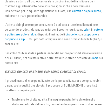
classico e adatto all’uso occasionale in piscina, i modelli in silicone per i
triathlon e gli allenamento delle squadre agonistiche e nella versione
Competition per le squadre agonistiche di nuoto, e le
calottine da pallanuoto
,
sublimate e 100% personalizzabili
L’offerta abbigliamento personalizzato è dedicata a tutte le collettività che
cercano dei prodotti da rendere unici con i proprio loghi, come
tshirt
in
cotone
e
poliestere
,
polo
e
felpe
, disponibili nei modelli
girocollo
, con
cappuccio
e
cappuccio e zip
. Tutti i prodotti abbigliamento sono ordinabili dalla taglia 5/6
anni alla 2xl.
Decathlon Club si affida a partner leader del settore per soddisfare le richieste
dei sui clienti, per questo motivo potrai trovare le offerte dedicate di
Joma
sul
nostro sito.
ELEVATA QUALITÀ DI STAMPA E MASSIMO COMFORT DI GIOCO:
Il procedimento di stampa utilizzato per la personalizzazione completi club ti
garantisce la qualità più elevata. Il processo di SUBLIMAZIONE presenta 2
caratteristiche principali:
Trasferimento di alta qualità: l’immagine penetra letteralmente nello
strato superficiale del tessuto, consentendo in questo modo di ottenere