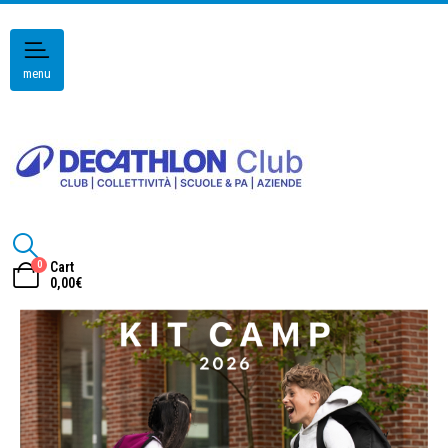
menu
0
Cart
0,00
€