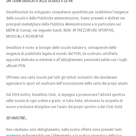
UN TEAM DEDICATO ALLE SCUOLE E LE PA
Decathlonclub ha sviluppato competenze specifiche per soddisfare l’esigenze
delle scuole e delle Pubbliche amministrazioni, Siamo presenti e abilitati nei
principali marketplace della Pubblica Amministrazione e in particolare sul
MEPA di Consip, nei seguenti bandi: BENI: ATTREZZATURE SPORTIVE,
MUSICALI E RICREATIVE
Decathlon è vicino ai bisogni delle scuole italiane e, consapevole delle
esigenze di pubblicità legate al mondo del PON, ha costruito un’offerta
apposita dedicata ai materiali e all’abbigliamento personalizzabile con i loghi
ufficiali PON.
Offriamo una carta scuola per tutti gli istituti scolastici che desiderano
agevolare lo sport ed usufruire dell’associazione delle carte dei propri alunni.
Dal 2016 inoltre, Decathlon Club, si impegna a promuovere l’attività sportiva
nelle scuole di ogni ordine e grado, in tutta Italia, attraverso la scoperta di
nuove e inclusive discipline con l’aiuto dei propri sportivi e dei Club Gold.
ED INOLTRE…
Non vendiamo solo abbigliamento, nella nostra offerta sono presenti tanti
accessori
indispensabili per l’allenamento e la pratica agonistica della tua