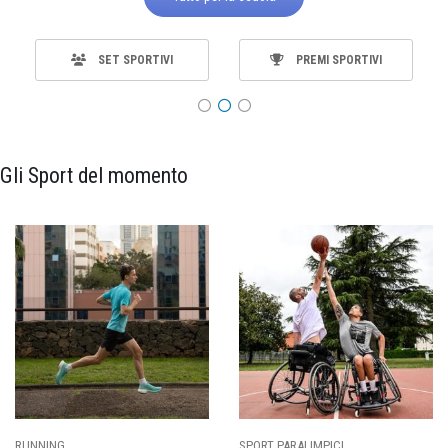
SET SPORTIVI
PREMI SPORTIVI
Gli Sport del momento
RT PARALIMPICI
CALCIO
BA