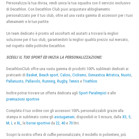
Personalizza la tua divisa, rendi unica la tua squadra con il servizio esclusivo
di Decathlon. Con Decathlon Club puoi acquistare abbigliamento
personalizzato per il tuo club, oltre ad una vasta gamma di accessori per i tuoi
allenamenti e le tue partite.
Un team dedicato è pronto ad ascoltarti ed aiutarti a trovare la miglior
soluzione per il tuo club, garantendoti la miglior qualità prezzo sul mercato,
nel rispetto delle politiche Decathlon.
SCEGLI IL TUO SPORT ED INIZIA LA PERSONALIZZAZIONE:
DecathlonClub offre una vasta gamma di prodotti 100% sublimati dedicati ai
praticanti di
Basket
,
Beach sport
,
Calcio
,
Ciclismo
,
Ginnastica Artistica
,
Nuoto
,
Pallanuoto
,
Pallavolo
,
Running
,
Rugby
,
Tennis
e
Triathlon
.
Inoltre potrai trovare un offerta dedicata agli
Sport Paralimpici
e alle
premiazioni sportive
Completa il tuo ordine con gli accessori 100% personalizzabili grazie alla
stampa in sublimato come gli
asciugamani
, disponibili in 5 misure, dalla
XS
,
S
,
M
,
L
e
XL
, le
borse sportive
da
22
,
40
e
70
litri.
Scopri la nostra offera di cuffie personalizzate, il modello in poliestere, più