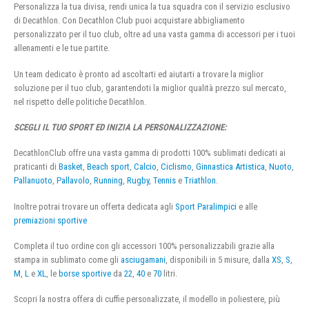
Personalizza la tua divisa, rendi unica la tua squadra con il servizio esclusivo
di Decathlon. Con Decathlon Club puoi acquistare abbigliamento
personalizzato per il tuo club, oltre ad una vasta gamma di accessori per i tuoi
allenamenti e le tue partite.
Un team dedicato è pronto ad ascoltarti ed aiutarti a trovare la miglior
soluzione per il tuo club, garantendoti la miglior qualità prezzo sul mercato,
nel rispetto delle politiche Decathlon.
SCEGLI IL TUO SPORT ED INIZIA LA PERSONALIZZAZIONE:
DecathlonClub offre una vasta gamma di prodotti 100% sublimati dedicati ai
praticanti di
Basket
,
Beach sport
,
Calcio
,
Ciclismo
,
Ginnastica Artistica
,
Nuoto
,
Pallanuoto
,
Pallavolo
,
Running
,
Rugby
,
Tennis
e
Triathlon
.
Inoltre potrai trovare un offerta dedicata agli
Sport Paralimpici
e alle
premiazioni sportive
Completa il tuo ordine con gli accessori 100% personalizzabili grazie alla
stampa in sublimato come gli
asciugamani
, disponibili in 5 misure, dalla
XS
,
S
,
M
,
L
e
XL
, le
borse sportive
da
22
,
40
e
70
litri.
Scopri la nostra offera di cuffie personalizzate, il modello in poliestere, più