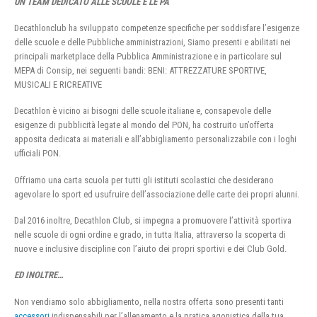
UN TEAM DEDICATO ALLE SCUOLE E LE PA
Decathlonclub ha sviluppato competenze specifiche per soddisfare l’esigenze
delle scuole e delle Pubbliche amministrazioni, Siamo presenti e abilitati nei
principali marketplace della Pubblica Amministrazione e in particolare sul
MEPA di Consip, nei seguenti bandi: BENI: ATTREZZATURE SPORTIVE,
MUSICALI E RICREATIVE
Decathlon è vicino ai bisogni delle scuole italiane e, consapevole delle
esigenze di pubblicità legate al mondo del PON, ha costruito un’offerta
apposita dedicata ai materiali e all’abbigliamento personalizzabile con i loghi
ufficiali PON.
Offriamo una carta scuola per tutti gli istituti scolastici che desiderano
agevolare lo sport ed usufruire dell’associazione delle carte dei propri alunni.
Dal 2016 inoltre, Decathlon Club, si impegna a promuovere l’attività sportiva
nelle scuole di ogni ordine e grado, in tutta Italia, attraverso la scoperta di
nuove e inclusive discipline con l’aiuto dei propri sportivi e dei Club Gold.
ED INOLTRE…
Non vendiamo solo abbigliamento, nella nostra offerta sono presenti tanti
accessori
indispensabili per l’allenamento e la pratica agonistica della tua