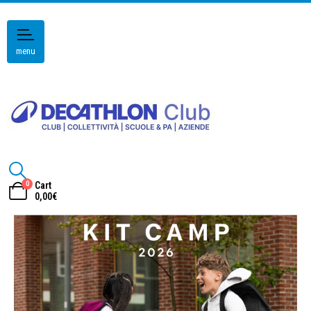
menu
0
Cart
0,00
€