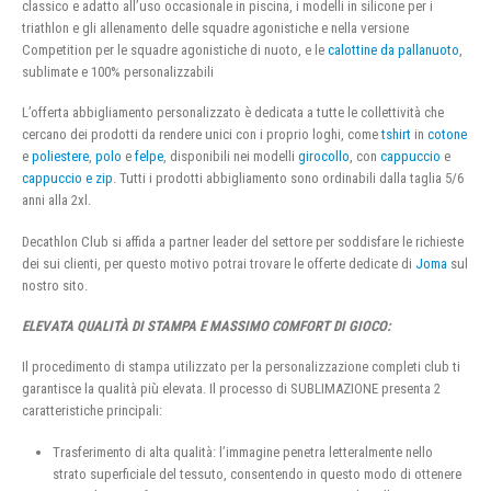
classico e adatto all’uso occasionale in piscina, i modelli in silicone per i
triathlon e gli allenamento delle squadre agonistiche e nella versione
Competition per le squadre agonistiche di nuoto, e le
calottine da pallanuoto
,
sublimate e 100% personalizzabili
L’offerta abbigliamento personalizzato è dedicata a tutte le collettività che
cercano dei prodotti da rendere unici con i proprio loghi, come
tshirt
in
cotone
e
poliestere
,
polo
e
felpe
, disponibili nei modelli
girocollo
, con
cappuccio
e
cappuccio e zip
. Tutti i prodotti abbigliamento sono ordinabili dalla taglia 5/6
anni alla 2xl.
Decathlon Club si affida a partner leader del settore per soddisfare le richieste
dei sui clienti, per questo motivo potrai trovare le offerte dedicate di
Joma
sul
nostro sito.
ELEVATA QUALITÀ DI STAMPA E MASSIMO COMFORT DI GIOCO:
Il procedimento di stampa utilizzato per la personalizzazione completi club ti
garantisce la qualità più elevata. Il processo di SUBLIMAZIONE presenta 2
caratteristiche principali:
Trasferimento di alta qualità: l’immagine penetra letteralmente nello
strato superficiale del tessuto, consentendo in questo modo di ottenere