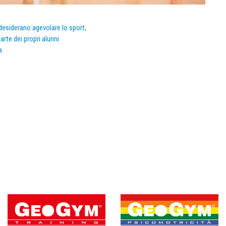
e desiderano agevolare lo sport,
arte dei propri alunni
a