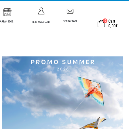
0
Cart
CONTATTACI
AREANEGOZI
IL MIO ACCOUNT
0,00
€