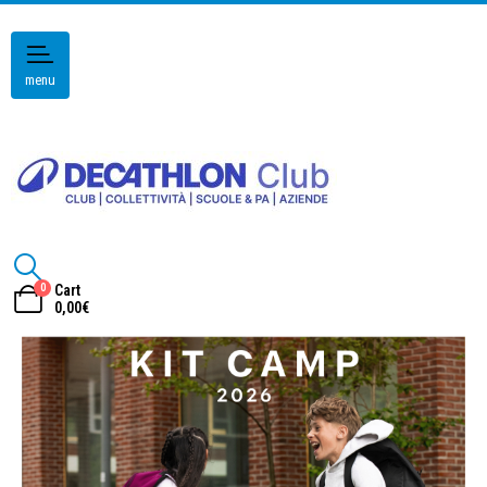
menu
0
Cart
0,00
€