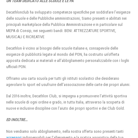
UN TEAM DEDICATO ALLE SCUOLE E LE PA
Decathlonclub ha sviluppato competenze specifiche per soddisfare l’esigenze
delle scuole e delle Pubbliche amministrazioni, Siamo presenti e abilitati nei
principali marketplace della Pubblica Amministrazione e in particolare sul
MEPA di Consip, nei seguenti bandi: BENI: ATTREZZATURE SPORTIVE,
MUSICALI E RICREATIVE
Decathlon è vicino ai bisogni delle scuole italiane e, consapevole delle
esigenze di pubblicità legate al mondo del PON, ha costruito un’offerta
apposita dedicata ai materiali e all’abbigliamento personalizzabile con i loghi
ufficiali PON.
Offriamo una carta scuola per tutti gli istituti scolastici che desiderano
agevolare lo sport ed usufruire dell’associazione delle carte dei propri alunni.
Dal 2016 inoltre, Decathlon Club, si impegna a promuovere l’attività sportiva
nelle scuole di ogni ordine e grado, in tutta Italia, attraverso la scoperta di
nuove e inclusive discipline con l’aiuto dei propri sportivi e dei Club Gold.
ED INOLTRE…
Non vendiamo solo abbigliamento, nella nostra offerta sono presenti tanti
accessori
indispensabili per l’allenamento e la pratica agonistica della tua