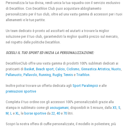
Personalizza la tua divisa, rendi unica la tua squadra con il servizio esclusivo
di Decathlon. Con Decathlon Club puoi acquistare abbigliamento
personalizzato per il tuo club, oltre ad una vasta gamma di accessori per i tuoi
allenamenti e le tue partite.
Un team dedicato è pronto ad ascoltarti ed aiutarti a trovare la miglior
soluzione per il tuo club, garantendoti la miglior qualità prezzo sul mercato,
nel rispetto delle politiche Decathlon.
SCEGLI IL TUO SPORT ED INIZIA LA PERSONALIZZAZIONE:
DecathlonClub offre una vasta gamma di prodotti 100% sublimati dedicati ai
praticanti di
Basket
,
Beach sport
,
Calcio
,
Ciclismo
,
Ginnastica Artistica
,
Nuoto
,
Pallanuoto
,
Pallavolo
,
Running
,
Rugby
,
Tennis
e
Triathlon
.
Inoltre potrai trovare un offerta dedicata agli
Sport Paralimpici
e alle
premiazioni sportive
Completa il tuo ordine con gli accessori 100% personalizzabili grazie alla
stampa in sublimato come gli
asciugamani
, disponibili in 5 misure, dalla
XS
,
S
,
M
,
L
e
XL
, le
borse sportive
da
22
,
40
e
70
litri.
Scopri la nostra offera di cuffie personalizzate, il modello in poliestere, più