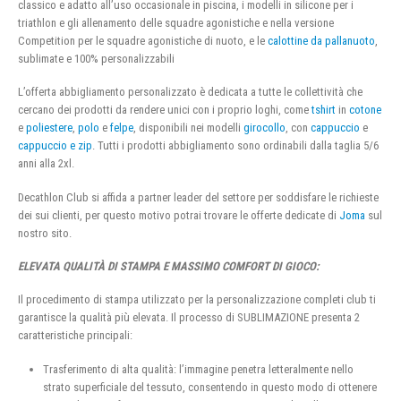
classico e adatto all’uso occasionale in piscina, i modelli in silicone per i
triathlon e gli allenamento delle squadre agonistiche e nella versione
Competition per le squadre agonistiche di nuoto, e le
calottine da pallanuoto
,
sublimate e 100% personalizzabili
L’offerta abbigliamento personalizzato è dedicata a tutte le collettività che
cercano dei prodotti da rendere unici con i proprio loghi, come
tshirt
in
cotone
e
poliestere
,
polo
e
felpe
, disponibili nei modelli
girocollo
, con
cappuccio
e
cappuccio e zip
. Tutti i prodotti abbigliamento sono ordinabili dalla taglia 5/6
anni alla 2xl.
Decathlon Club si affida a partner leader del settore per soddisfare le richieste
dei sui clienti, per questo motivo potrai trovare le offerte dedicate di
Joma
sul
nostro sito.
ELEVATA QUALITÀ DI STAMPA E MASSIMO COMFORT DI GIOCO:
Il procedimento di stampa utilizzato per la personalizzazione completi club ti
garantisce la qualità più elevata. Il processo di SUBLIMAZIONE presenta 2
caratteristiche principali:
Trasferimento di alta qualità: l’immagine penetra letteralmente nello
strato superficiale del tessuto, consentendo in questo modo di ottenere