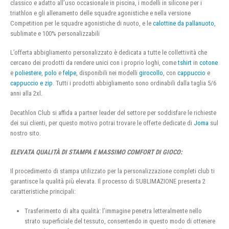
classico e adatto all’uso occasionale in piscina, i modelli in silicone per i
triathlon e gli allenamento delle squadre agonistiche e nella versione
Competition per le squadre agonistiche di nuoto, e le
calottine da pallanuoto
,
sublimate e 100% personalizzabili
L’offerta abbigliamento personalizzato è dedicata a tutte le collettività che
cercano dei prodotti da rendere unici con i proprio loghi, come
tshirt
in
cotone
e
poliestere
,
polo
e
felpe
, disponibili nei modelli
girocollo
, con
cappuccio
e
cappuccio e zip
. Tutti i prodotti abbigliamento sono ordinabili dalla taglia 5/6
anni alla 2xl.
Decathlon Club si affida a partner leader del settore per soddisfare le richieste
dei sui clienti, per questo motivo potrai trovare le offerte dedicate di
Joma
sul
nostro sito.
ELEVATA QUALITÀ DI STAMPA E MASSIMO COMFORT DI GIOCO:
Il procedimento di stampa utilizzato per la personalizzazione completi club ti
garantisce la qualità più elevata. Il processo di SUBLIMAZIONE presenta 2
caratteristiche principali:
Trasferimento di alta qualità: l’immagine penetra letteralmente nello
strato superficiale del tessuto, consentendo in questo modo di ottenere