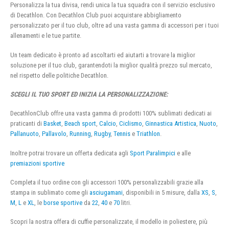
Personalizza la tua divisa, rendi unica la tua squadra con il servizio esclusivo
di Decathlon. Con Decathlon Club puoi acquistare abbigliamento
personalizzato per il tuo club, oltre ad una vasta gamma di accessori per i tuoi
allenamenti e le tue partite.
Un team dedicato è pronto ad ascoltarti ed aiutarti a trovare la miglior
soluzione per il tuo club, garantendoti la miglior qualità prezzo sul mercato,
nel rispetto delle politiche Decathlon.
SCEGLI IL TUO SPORT ED INIZIA LA PERSONALIZZAZIONE:
DecathlonClub offre una vasta gamma di prodotti 100% sublimati dedicati ai
praticanti di
Basket
,
Beach sport
,
Calcio
,
Ciclismo
,
Ginnastica Artistica
,
Nuoto
,
Pallanuoto
,
Pallavolo
,
Running
,
Rugby
,
Tennis
e
Triathlon
.
Inoltre potrai trovare un offerta dedicata agli
Sport Paralimpici
e alle
premiazioni sportive
Completa il tuo ordine con gli accessori 100% personalizzabili grazie alla
stampa in sublimato come gli
asciugamani
, disponibili in 5 misure, dalla
XS
,
S
,
M
,
L
e
XL
, le
borse sportive
da
22
,
40
e
70
litri.
Scopri la nostra offera di cuffie personalizzate, il modello in poliestere, più