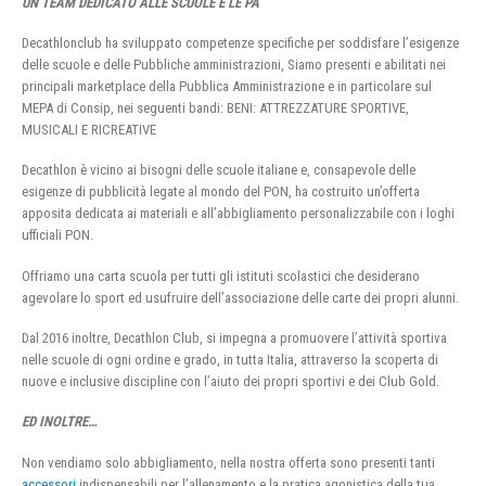
UN TEAM DEDICATO ALLE SCUOLE E LE PA
Decathlonclub ha sviluppato competenze specifiche per soddisfare l’esigenze
delle scuole e delle Pubbliche amministrazioni, Siamo presenti e abilitati nei
principali marketplace della Pubblica Amministrazione e in particolare sul
MEPA di Consip, nei seguenti bandi: BENI: ATTREZZATURE SPORTIVE,
MUSICALI E RICREATIVE
Decathlon è vicino ai bisogni delle scuole italiane e, consapevole delle
esigenze di pubblicità legate al mondo del PON, ha costruito un’offerta
apposita dedicata ai materiali e all’abbigliamento personalizzabile con i loghi
ufficiali PON.
Offriamo una carta scuola per tutti gli istituti scolastici che desiderano
agevolare lo sport ed usufruire dell’associazione delle carte dei propri alunni.
Dal 2016 inoltre, Decathlon Club, si impegna a promuovere l’attività sportiva
nelle scuole di ogni ordine e grado, in tutta Italia, attraverso la scoperta di
nuove e inclusive discipline con l’aiuto dei propri sportivi e dei Club Gold.
ED INOLTRE…
Non vendiamo solo abbigliamento, nella nostra offerta sono presenti tanti
accessori
indispensabili per l’allenamento e la pratica agonistica della tua