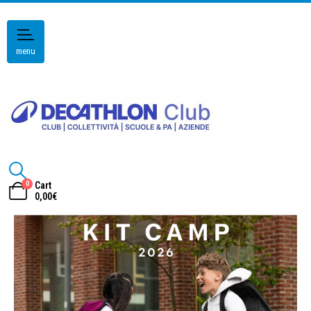
menu
0
Cart
0,00
€