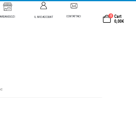
0
Cart
CONTATTACI
AREANEGOZI
IL MIO ACCOUNT
0,00
€
ac