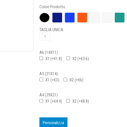
Colori Prodotto
TAGLIA UNICA
A6 (14X11)
X1 (+€1.8)
X2 (+€3.6)
A5 (21X14)
X1 (+€3)
X2 (+€6)
A4 (29X21)
X1 (+€4.4)
X2 (+€8.8)
Personalizza