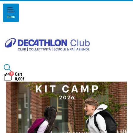
menu
0
Cart
0,00
€