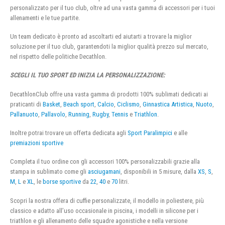
personalizzato per il tuo club, oltre ad una vasta gamma di accessori per i tuoi
allenamenti e le tue partite.
Un team dedicato è pronto ad ascoltarti ed aiutarti a trovare la miglior
soluzione per il tuo club, garantendoti la miglior qualità prezzo sul mercato,
nel rispetto delle politiche Decathlon.
SCEGLI IL TUO SPORT ED INIZIA LA PERSONALIZZAZIONE:
DecathlonClub offre una vasta gamma di prodotti 100% sublimati dedicati ai
praticanti di
Basket
,
Beach sport
,
Calcio
,
Ciclismo
,
Ginnastica Artistica
,
Nuoto
,
Pallanuoto
,
Pallavolo
,
Running
,
Rugby
,
Tennis
e
Triathlon
.
Inoltre potrai trovare un offerta dedicata agli
Sport Paralimpici
e alle
premiazioni sportive
Completa il tuo ordine con gli accessori 100% personalizzabili grazie alla
stampa in sublimato come gli
asciugamani
, disponibili in 5 misure, dalla
XS
,
S
,
M
,
L
e
XL
, le
borse sportive
da
22
,
40
e
70
litri.
Scopri la nostra offera di cuffie personalizzate, il modello in poliestere, più
classico e adatto all’uso occasionale in piscina, i modelli in silicone per i
triathlon e gli allenamento delle squadre agonistiche e nella versione