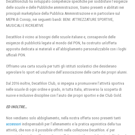
Decathlonclub ha sviluppato competenze specifiche per soddisfare l’esigenze
delle scuole e delle Pubbliche amministrazioni, Siamo presenti e abilitati nei
principali marketplace della Pubblica Amministrazione e in particolare sul
MEPA di Consip, nei seguenti bandi: BENI: ATTREZZATURE SPORTIVE,
MUSICALI E RICREATIVE
Decathlon è vicino ai bisogni delle scuole italiane e, consapevole delle
esigenze di pubblicità legate al mondo del PON, ha costruito un’offerta
apposita dedicata ai materiali e all’abbigliamento personalizzabile con i loghi
ufficiali PON.
Offriamo una carta scuola per tutti gli istituti scolastici che desiderano
agevolare lo sport ed usufruire dell’associazione delle carte dei propri alunni.
Dal 2016 inoltre, Decathlon Club, si impegna a promuovere l’attività sportiva
nelle scuole di ogni ordine e grado, in tutta Italia, attraverso la scoperta di
nuove e inclusive discipline con l’aiuto dei propri sportivi e dei Club Gold.
ED INOLTRE…
Non vendiamo solo abbigliamento, nella nostra offerta sono presenti tanti
accessori
indispensabili per l’allenamento e la pratica agonistica della tua
attività, che non ci è possibile offrirti nella collezione Decathlon. e’ per