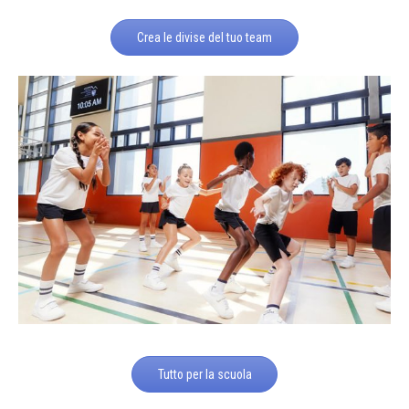
Crea le divise del tuo team
Tutto per la scuola