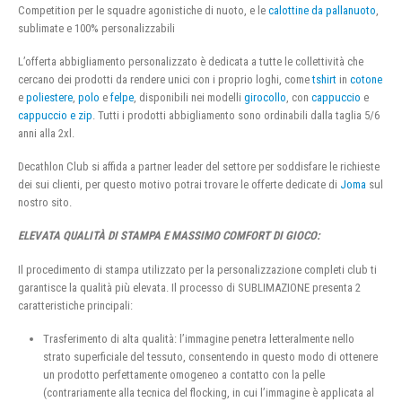
Competition per le squadre agonistiche di nuoto, e le
calottine da pallanuoto
,
sublimate e 100% personalizzabili
L’offerta abbigliamento personalizzato è dedicata a tutte le collettività che
cercano dei prodotti da rendere unici con i proprio loghi, come
tshirt
in
cotone
e
poliestere
,
polo
e
felpe
, disponibili nei modelli
girocollo
, con
cappuccio
e
cappuccio e zip
. Tutti i prodotti abbigliamento sono ordinabili dalla taglia 5/6
anni alla 2xl.
Decathlon Club si affida a partner leader del settore per soddisfare le richieste
dei sui clienti, per questo motivo potrai trovare le offerte dedicate di
Joma
sul
nostro sito.
ELEVATA QUALITÀ DI STAMPA E MASSIMO COMFORT DI GIOCO:
Il procedimento di stampa utilizzato per la personalizzazione completi club ti
garantisce la qualità più elevata. Il processo di SUBLIMAZIONE presenta 2
caratteristiche principali:
Trasferimento di alta qualità: l’immagine penetra letteralmente nello
strato superficiale del tessuto, consentendo in questo modo di ottenere
un prodotto perfettamente omogeneo a contatto con la pelle
(contrariamente alla tecnica del flocking, in cui l’immagine è applicata al