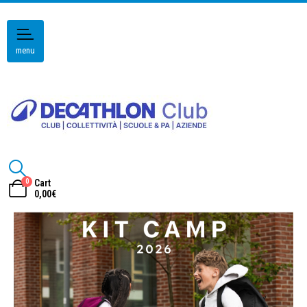
menu
0
Cart
0,00
€