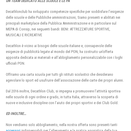
UN TEAM DEDICATO ALLE SCUOLE E LE PA
Decathlonclub ha sviluppato competenze specifiche per soddisfare l’esigenze
delle scuole e delle Pubbliche amministrazioni, Siamo presenti e abilitati nei
principali marketplace della Pubblica Amministrazione e in particolare sul
MEPA di Consip, nei seguenti bandi: BENI: ATTREZZATURE SPORTIVE,
MUSICALI E RICREATIVE
Decathlon è vicino ai bisogni delle scuole italiane e, consapevole delle
esigenze di pubblicità legate al mondo del PON, ha costruito un’offerta
apposita dedicata ai materiali e all’abbigliamento personalizzabile con i loghi
ufficiali PON.
Offriamo una carta scuola per tutti gli istituti scolastici che desiderano
agevolare lo sport ed usufruire dell’associazione delle carte dei propri alunni.
Dal 2016 inoltre, Decathlon Club, si impegna a promuovere l’attività sportiva
nelle scuole di ogni ordine e grado, in tutta Italia, attraverso la scoperta di
nuove e inclusive discipline con l’aiuto dei propri sportivi e dei Club Gold.
ED INOLTRE…
Non vendiamo solo abbigliamento, nella nostra offerta sono presenti tanti
accessori
indispensabili per l’allenamento e la pratica agonistica della tua