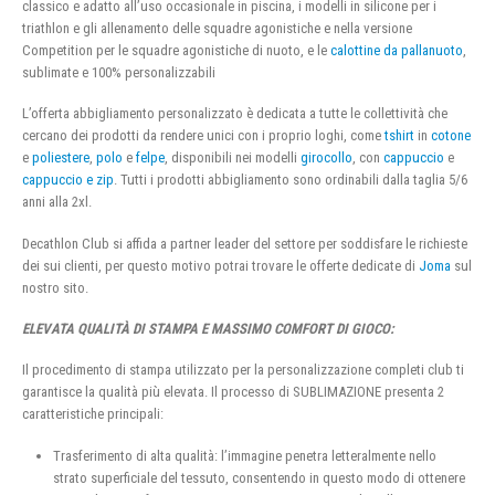
classico e adatto all’uso occasionale in piscina, i modelli in silicone per i
triathlon e gli allenamento delle squadre agonistiche e nella versione
Competition per le squadre agonistiche di nuoto, e le
calottine da pallanuoto
,
sublimate e 100% personalizzabili
L’offerta abbigliamento personalizzato è dedicata a tutte le collettività che
cercano dei prodotti da rendere unici con i proprio loghi, come
tshirt
in
cotone
e
poliestere
,
polo
e
felpe
, disponibili nei modelli
girocollo
, con
cappuccio
e
cappuccio e zip
. Tutti i prodotti abbigliamento sono ordinabili dalla taglia 5/6
anni alla 2xl.
Decathlon Club si affida a partner leader del settore per soddisfare le richieste
dei sui clienti, per questo motivo potrai trovare le offerte dedicate di
Joma
sul
nostro sito.
ELEVATA QUALITÀ DI STAMPA E MASSIMO COMFORT DI GIOCO:
Il procedimento di stampa utilizzato per la personalizzazione completi club ti
garantisce la qualità più elevata. Il processo di SUBLIMAZIONE presenta 2
caratteristiche principali:
Trasferimento di alta qualità: l’immagine penetra letteralmente nello
strato superficiale del tessuto, consentendo in questo modo di ottenere