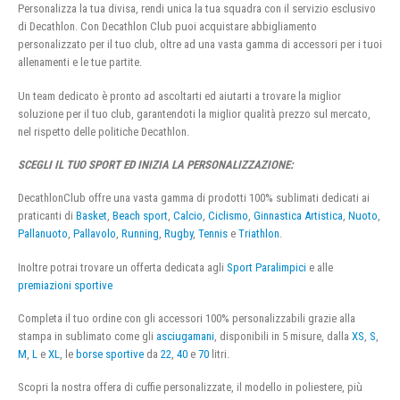
Personalizza la tua divisa, rendi unica la tua squadra con il servizio esclusivo
di Decathlon. Con Decathlon Club puoi acquistare abbigliamento
personalizzato per il tuo club, oltre ad una vasta gamma di accessori per i tuoi
allenamenti e le tue partite.
Un team dedicato è pronto ad ascoltarti ed aiutarti a trovare la miglior
soluzione per il tuo club, garantendoti la miglior qualità prezzo sul mercato,
nel rispetto delle politiche Decathlon.
SCEGLI IL TUO SPORT ED INIZIA LA PERSONALIZZAZIONE:
DecathlonClub offre una vasta gamma di prodotti 100% sublimati dedicati ai
praticanti di
Basket
,
Beach sport
,
Calcio
,
Ciclismo
,
Ginnastica Artistica
,
Nuoto
,
Pallanuoto
,
Pallavolo
,
Running
,
Rugby
,
Tennis
e
Triathlon
.
Inoltre potrai trovare un offerta dedicata agli
Sport Paralimpici
e alle
premiazioni sportive
Completa il tuo ordine con gli accessori 100% personalizzabili grazie alla
stampa in sublimato come gli
asciugamani
, disponibili in 5 misure, dalla
XS
,
S
,
M
,
L
e
XL
, le
borse sportive
da
22
,
40
e
70
litri.
Scopri la nostra offera di cuffie personalizzate, il modello in poliestere, più