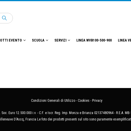
OTTI EVENTO
SCUOLA
SERVIZI
LINEA WVB100-500-900
LINEA V
Condizioni Generali di Utilizzo
-
Cookies
-
Privacy
 Soc. Euro 12.500.000 i.v. - C.F. e Iscr. Reg. Imp. Monza e Brianza 02137480964 - R.E.A. 
illeneuve D'Ascq, Francia Le foto dei prodotti presenti sul sito sono puramente esemplificat