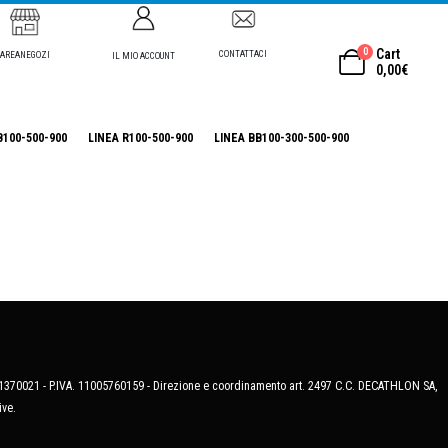
0
Cart
CONTATTACI
AREANEGOZI
IL MIO ACCOUNT
0,00
€
B100-500-900
LINEA R100-500-900
LINEA BB100-300-500-900
MB-1370021 - P.IVA. 11005760159 - Direzione e coordinamento art. 2497 C.C. DECATHLON SA,
ive.