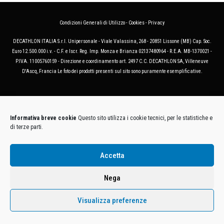
Condizioni Generali di Utilizzo
-
Cookies
-
Privacy
DECATHLON ITALIA S.r.l. Unipersonale - Viale Valassina, 268 - 20851 Lissone (MB) Cap. Soc.
Euro 12.500.000 i.v. - C.F. e Iscr. Reg. Imp. Monza e Brianza 02137480964 - R.E.A. MB-1370021 -
P.IVA. 11005760159 - Direzione e coordinamento art. 2497 C.C. DECATHLON SA, Villeneuve
D'Ascq, Francia Le foto dei prodotti presenti sul sito sono puramente esemplificative.
Informativa breve cookie
Questo sito utilizza i cookie tecnici, per le statistiche e
di terze parti.
Accetta
Nega
Visualizza preferenze