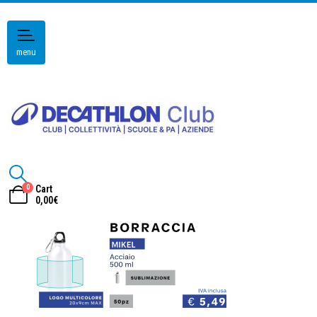
menu
0
Cart
0,00
€