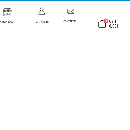
0
Cart
CONTATTACI
AREANEGOZI
IL MIO ACCOUNT
0,00
€