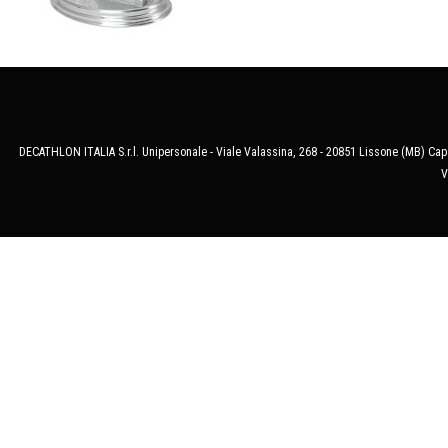
DECATHLON ITALIA S.r.l. Unipersonale - Viale Valassina, 268 - 20851 Lissone (MB) Cap.
V