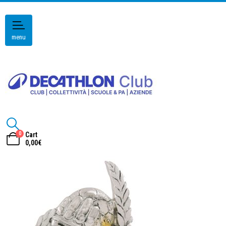
menu
0
Cart
0,00
€