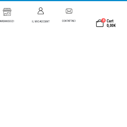
0
Cart
CONTATTACI
AREANEGOZI
IL MIO ACCOUNT
0,00
€