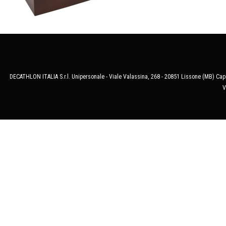
DECATHLON ITALIA S.r.l. Unipersonale - Viale Valassina, 268 - 20851 Lissone (MB) Cap.
V