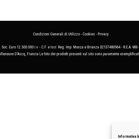
Condizioni Generali di Utilizzo
-
Cookies
-
Privacy
 Soc. Euro 12.500.000 i.v. - C.F. e Iscr. Reg. Imp. Monza e Brianza 02137480964 - R.E.A. 
illeneuve D'Ascq, Francia Le foto dei prodotti presenti sul sito sono puramente esemplificat
Informativa 