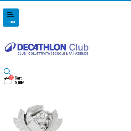
menu
0
Cart
0,00
€