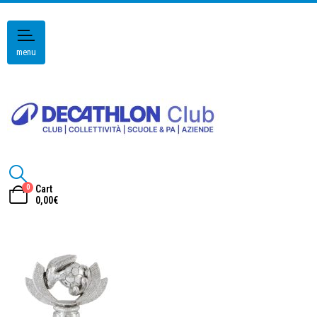
menu
0
Cart
0,00
€