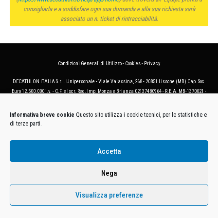
consigliarla e a soddisfare ogni sua domanda e alla sua richiesta sarà
associato un n. ticket di rintracciabilità.
Condizioni Generali di Utilizzo
-
Cookies
-
Privacy
DECATHLON ITALIA S.r.l. Unipersonale - Viale Valassina, 268 - 20851 Lissone (MB) Cap. Soc.
Euro 12.500.000 i.v. - C.F. e Iscr. Reg. Imp. Monza e Brianza 02137480964 - R.E.A. MB-1370021 -
P.IVA. 11005760159 - Direzione e coordinamento art. 2497 C.C. DECATHLON SA, Villeneuve
D'Ascq, Francia Le foto dei prodotti presenti sul sito sono puramente esemplificative.
Informativa breve cookie
Questo sito utilizza i cookie tecnici, per le statistiche e
di terze parti.
Accetta
Nega
Visualizza preferenze