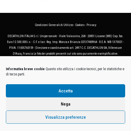
Condizioni Generali di Utilizzo
-
Cookies
-
Privacy
DECATHLON ITALIA S.r.l. Unipersonale - Viale Valassina, 268 - 20851 Lissone (MB) Cap. Soc.
Euro 12.500.000 i.v. - C.F. e Iscr. Reg. Imp. Monza e Brianza 02137480964 - R.E.A. MB-1370021 -
P.IVA. 11005760159 - Direzione e coordinamento art. 2497 C.C. DECATHLON SA, Villeneuve
D'Ascq, Francia Le foto dei prodotti presenti sul sito sono puramente esemplificative.
Informativa breve cookie
Questo sito utilizza i cookie tecnici, per le statistiche e
di terze parti.
Accetta
Nega
Visualizza preferenze