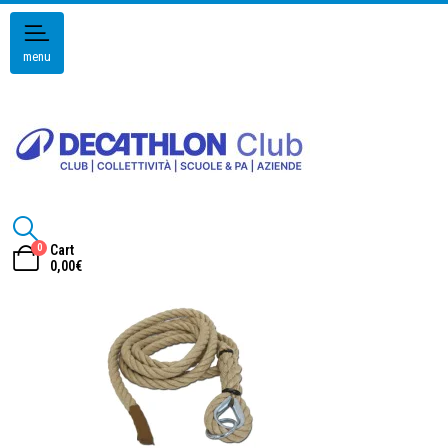
menu
0
Cart
0,00
€