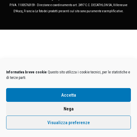
P.IVA. 11005760159 - Direzione e coordinamento art. 2497 C.C. DECATHLON SA, Villeneuve
D'Ascq, Francia Le foto dei prodotti presenti sul sito sono puramente esemplificative.
Informativa breve cookie
Questo sito utilizza i cookie tecnici, per le statistiche e
di terze parti.
Accetta
Nega
Visualizza preferenze