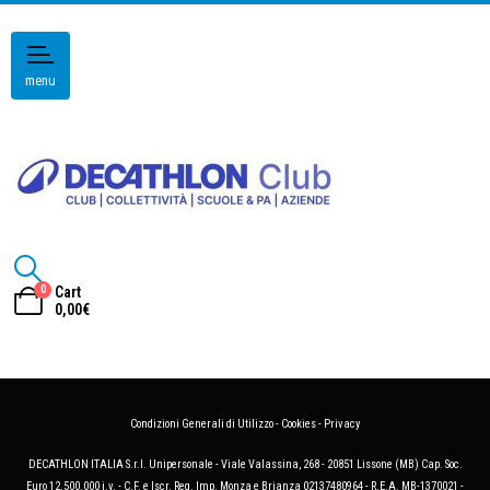
menu
0
Cart
0,00
€
Condizioni Generali di Utilizzo
-
Cookies
-
Privacy
DECATHLON ITALIA S.r.l. Unipersonale - Viale Valassina, 268 - 20851 Lissone (MB) Cap. Soc.
Euro 12.500.000 i.v. - C.F. e Iscr. Reg. Imp. Monza e Brianza 02137480964 - R.E.A. MB-1370021 -