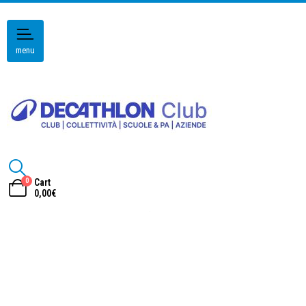
menu
0
Cart
0,00
€