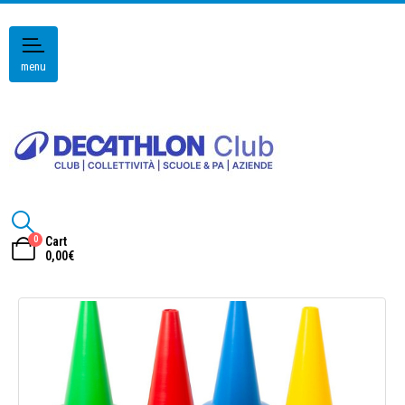
menu
0
Cart
0,00
€